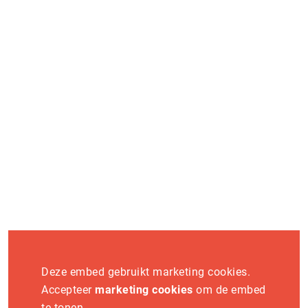
op en ontdek hoe jij onderdeel wordt van dit platform.
Word exposant
Vaknieuws
Deze embed gebruikt marketing cookies.
Accepteer
marketing cookies
om de embed
te tonen.