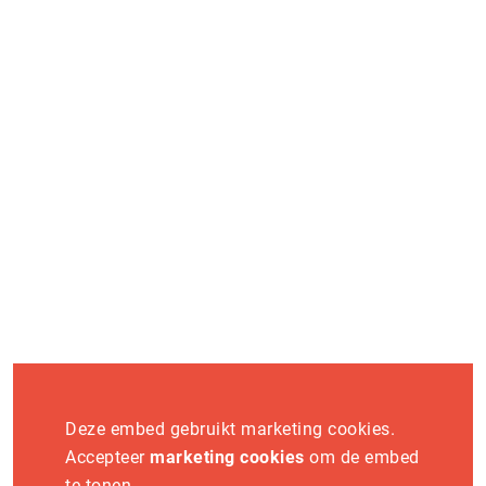
op en ontdek hoe jij onderdeel wordt van dit platform.
Word exposant
Vaknieuws
Deze embed gebruikt marketing cookies.
Accepteer
marketing cookies
om de embed
te tonen.