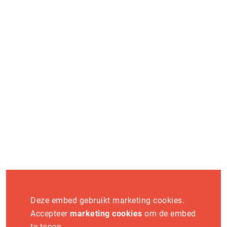
op en ontdek hoe jij onderdeel wordt van dit platform.
Word exposant
Vaknieuws
Deze embed gebruikt marketing cookies.
Accepteer
marketing cookies
om de embed
te tonen.