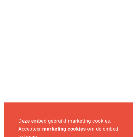
op en ontdek hoe jij onderdeel wordt van dit platform.
Word exposant
Vaknieuws
Deze embed gebruikt marketing cookies.
Accepteer
marketing cookies
om de embed
te tonen.