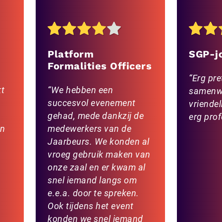
Platform
SGP-j
Formalities Officers
Erg pre
kt
We hebben een
samenw
succesvol evenement
vriende
gehad, mede dankzij de
erg prof
en
medewerkers van de
Jaarbeurs. We konden al
vroeg gebruik maken van
onze zaal en er kwam al
snel iemand langs om
e.e.a. door te spreken.
Ook tijdens het event
konden we snel iemand