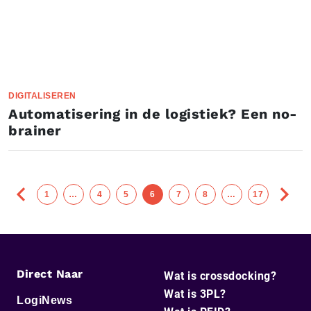
DIGITALISEREN
Automatisering in de logistiek? Een no-
brainer
1
…
4
5
6
7
8
…
17
Direct Naar
Wat is crossdocking?
Wat is 3PL?
LogiNews