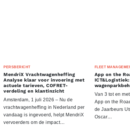
PERSBERICHT
FLEET MANAGEME
MendriX Vrachtwagenheffing
App on the Ro
Analyse klaar voor invoering met
ICT&Logistiek:
actuele tarieven, COFRET-
wagenparkbeh
verdeling en klantinzicht
Van 3 tot en me
Amsterdam, 1 juli 2026 – Nu de
App on the Road
vrachtwagenheffing in Nederland per
de Jaarbeurs Utr
vandaag is ingevoerd, helpt MendriX
Oscar…
vervoerders om de impact…