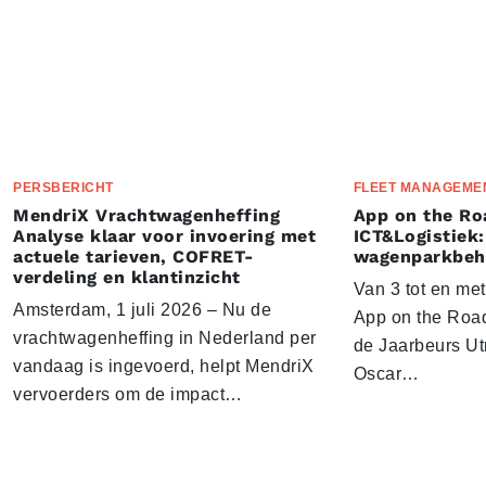
PERSBERICHT
FLEET MANAGEME
MendriX Vrachtwagenheffing
App on the Ro
Analyse klaar voor invoering met
ICT&Logistiek:
actuele tarieven, COFRET-
wagenparkbeh
verdeling en klantinzicht
Van 3 tot en me
Amsterdam, 1 juli 2026 – Nu de
App on the Road
vrachtwagenheffing in Nederland per
de Jaarbeurs Utr
vandaag is ingevoerd, helpt MendriX
Oscar…
vervoerders om de impact…