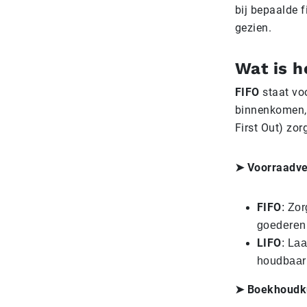
bij bepaalde f
gezien.
Wat is h
FIFO
staat vo
binnenkomen, o
First Out) zor
➤ Voorraadve
FIFO
: Zor
goederen 
LIFO
: La
houdbaarh
➤ Boekhoudk