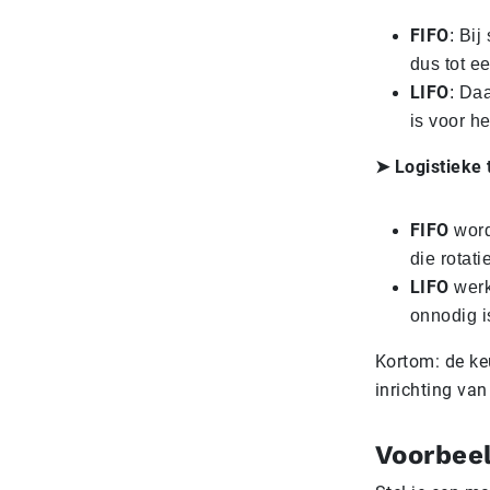
FIFO
: Bij
dus tot e
LIFO
: Da
is voor h
➤ Logistieke 
FIFO
word
die rotati
LIFO
werk
onnodig is
Kortom: de ke
inrichting van
Voorbee