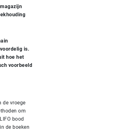
 magazijn
boekhouding
hain
oordelig is.
it hoe het
sch voorbeeld
n de vroege
methoden om
 LIFO bood
 in de boeken