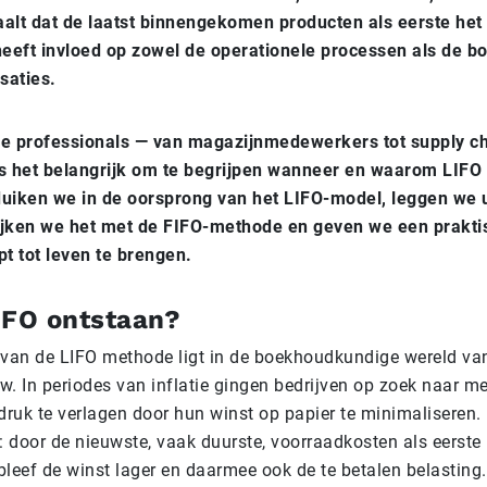
lt dat de laatst binnengekomen producten als eerste het
 heeft invloed op zowel de operationele processen als de 
saties.
ke professionals — van magazijnmedewerkers tot supply c
 het belangrijk om te begrijpen wanneer en waarom LIFO v
l duiken we in de oorsprong van het LIFO-model, leggen we u
ijken we het met de FIFO-methode en geven we een prakti
t tot leven te brengen.
IFO ontstaan?
van de LIFO methode ligt in de boekhoudkundige wereld va
uw. In periodes van inflatie gingen bedrijven op zoek naar 
druk te verlagen door hun winst op papier te minimaliseren.
: door de nieuwste, vaak duurste, voorraadkosten als eerste
bleef de winst lager en daarmee ook de te betalen belasting.