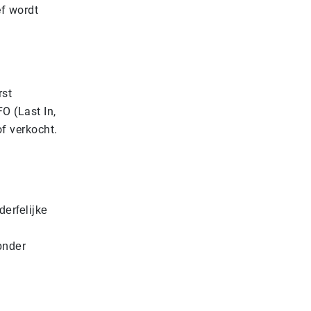
ef wordt
rst
O (Last In,
of verkocht.
derfelijke
onder