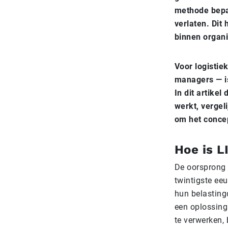
methode bepaa
verlaten. Dit
binnen organi
Voor logistie
managers — is
In dit artike
werkt, vergel
om het concep
Hoe is L
De oorsprong 
twintigste ee
hun belasting
een oplossing
te verwerken, 