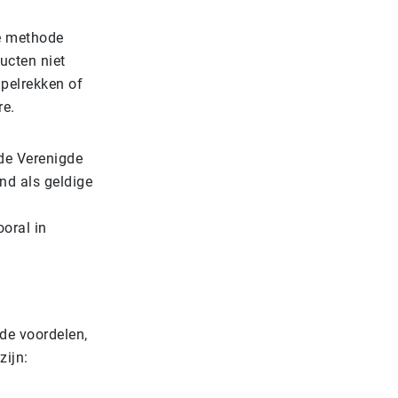
he methode
ucten niet
pelrekken of
re.
de Verenigde
nd als geldige
oral in
de voordelen,
zijn: