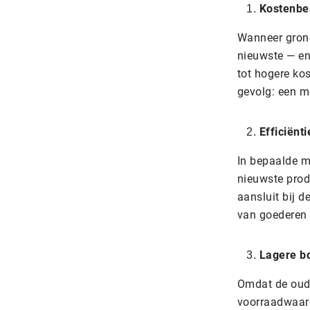
Kostenbes
Wanneer grond
nieuwste — en 
tot hogere ko
gevolg: een mo
Efficiënt
In bepaalde m
nieuwste prod
aansluit bij d
van goederen 
Lagere b
Omdat de oude
voorraadwaard