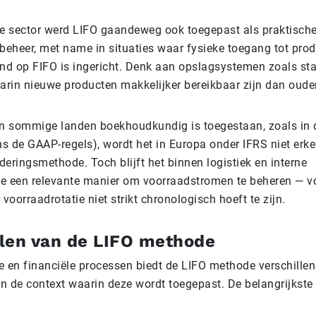
eke sector werd LIFO gaandeweg ook toegepast als praktisc
beheer, met name in situaties waar fysieke toegang tot prod
nd op FIFO is ingericht. Denk aan opslagsystemen zoals sta
arin nieuwe producten makkelijker bereikbaar zijn dan oude
n sommige landen boekhoudkundig is toegestaan, zoals in 
ns de GAAP-regels), wordt het in Europa onder IFRS niet erke
eringsmethode. Toch blijft het binnen logistiek en interne
ie een relevante manier om voorraadstromen te beheren — vo
voorraadrotatie niet strikt chronologisch hoeft te zijn.
elen van de LIFO methode
ke en financiële processen biedt de LIFO methode verschillen
n de context waarin deze wordt toegepast. De belangrijkste 