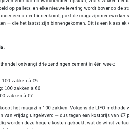
agazijn voor dat bouwmaterialen opslaat, zoals zakken cem
eld op pallets, en elke nieuwe levering wordt bovenop de st
nneer een order binnenkomt, pakt de magazijnmedewerker 
en — die het laatst zijn binnengekomen. Dit is een klassiek
ie:
handel ontvangt drie zendingen cement in één week:
: 100 zakken à €5
g
: 100 zakken à €6
100 zakken à €7
rkoopt het magazijn 100 zakken. Volgens de LIFO methode 
n van vrijdag uitgeleverd — dus tegen een kostprijs van €7 p
g worden deze hogere kosten geboekt, wat de winst verlaa