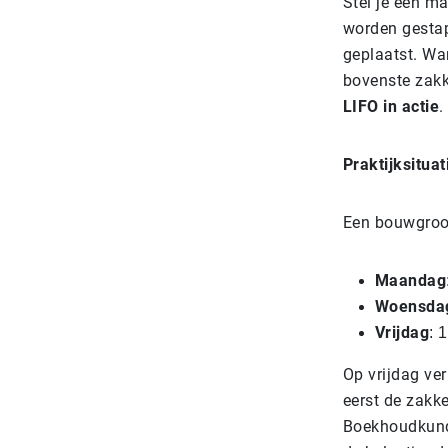
Stel je een m
worden gestap
geplaatst. Wa
bovenste zakk
LIFO in actie
.
Praktijksituat
Een bouwgroot
Maandag
Woensda
Vrijdag
: 
Op vrijdag ve
eerst de zakke
Boekhoudkundi