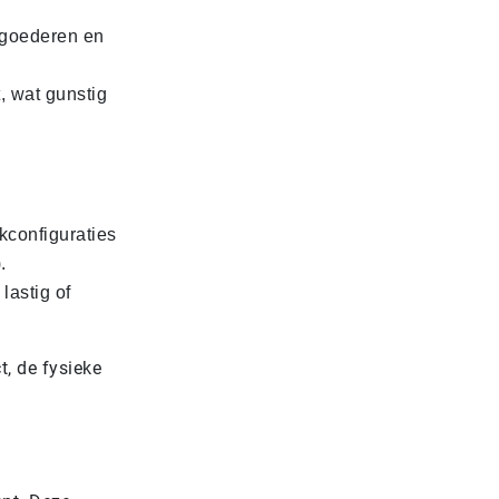
e goederen en
, wat gunstig
configuraties
.
lastig of
t, de fysieke