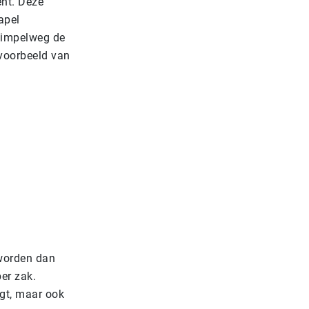
ent. Deze
apel
simpelweg de
 voorbeeld van
worden dan
er zak.
gt, maar ook