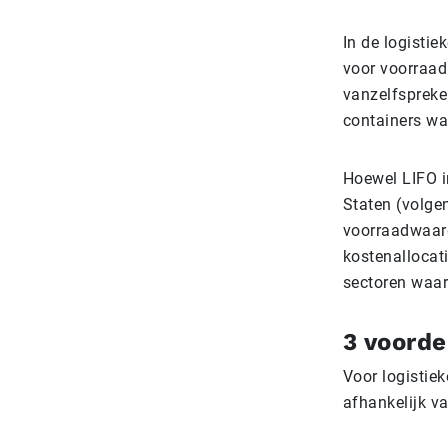
In de logisti
voor voorraad
vanzelfspreke
containers wa
Hoewel LIFO i
Staten (volge
voorraadwaard
kostenallocat
sectoren waar 
3 voord
Voor logistie
afhankelijk va