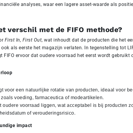
inanciële analyses, waar een lagere asset-waarde als positi
et verschil met de FIFO methode?
or
First In, First Out
, wat inhoudt dat de producten die het ee
ok als eerste het magazijn verlaten. In tegenstelling tot LIF
gt FIFO ervoor dat oudere voorraad het eerst wordt gebruikt 
rloop
gt voor een natuurlijke rotatie van producten, ideaal voor be
zoals voeding, farmaceutica of modeartikelen.
at oudere voorraad liggen, wat acceptabel is bij producten z
eidsdatum of verouderingsrisico.
undige impact