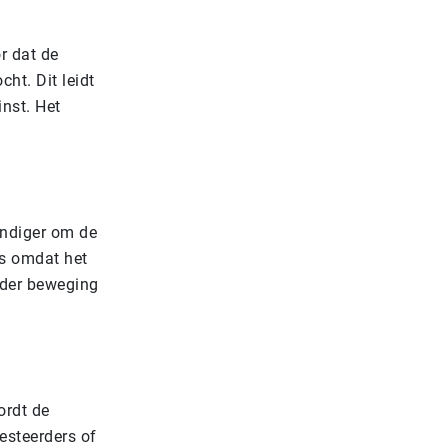
r dat de
ht. Dit leidt
nst. Het
andiger om de
’s omdat het
inder beweging
ordt de
esteerders of