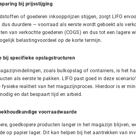
paring bij prijsstijging
stoffen of goederen inkoopprijzen stijgen, zorgt LIFO ervoo
dus duurdere — voorraad als eerste wordt geboekt als verkoc
sten van verkochte goederen (COGS) en dus tot een lagere wi
gelijk belastingvoordeel op de korte termijn.
ie bij specifieke opslagstructuren
agazijnindelingen, zoals bulkopslag of containers, is het h
ucten als eerste te pakken. LIFO past goed in deze scenario
e fysieke realiteit van het magazijnproces. Hierdoor is er m
nodig en dat bespaart tijd en arbeid.
oekhoudkundige voorraadwaarde
re, goedkopere producten langer in het magazijn blijven, w
e op papier lager. Dit kan helpen bij het aantrekken van inv