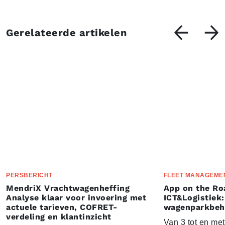
Gerelateerde artikelen
PERSBERICHT
FLEET MANAGEME
MendriX Vrachtwagenheffing
App on the Ro
Analyse klaar voor invoering met
ICT&Logistiek:
actuele tarieven, COFRET-
wagenparkbeh
verdeling en klantinzicht
Van 3 tot en me