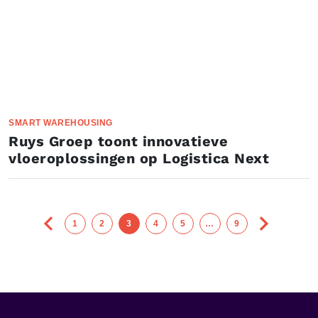
SMART WAREHOUSING
Ruys Groep toont innovatieve
vloeroplossingen op Logistica Next
1
2
3
4
5
…
9