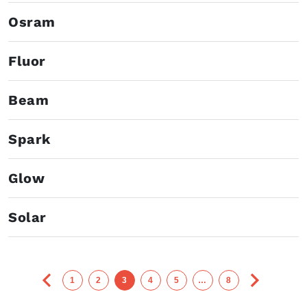
Osram
Fluor
Beam
Spark
Glow
Solar
1
2
3
4
5
…
8