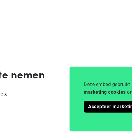
 te nemen
Deze embed gebruikt 
marketing cookies
om
ies;
Accepteer marketi