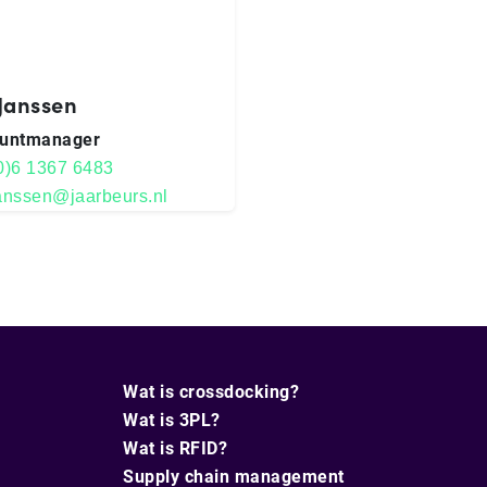
 Janssen
untmanager
0)6 1367 6483
janssen@jaarbeurs.nl
Wat is crossdocking?
Wat is 3PL?
Wat is RFID?
Supply chain management