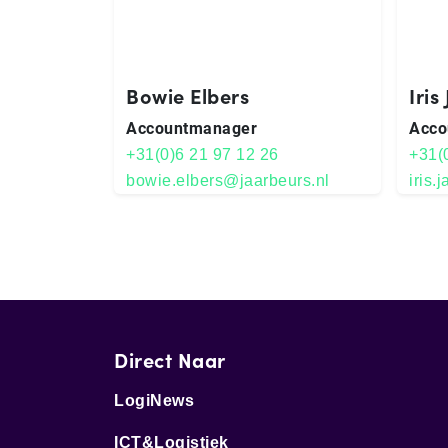
Bowie Elbers
Iris
Ac­count­ma­na­ger
Acco
+31(0)6 21 97 12 26
+31(
bowie.elbers@jaarbeurs.nl
iris.
Direct Naar
LogiNews
ICT&Logistiek