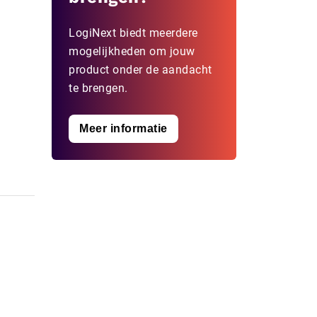
LogiNext biedt meerdere
mogelijkheden om jouw
product onder de aandacht
te brengen.
Meer informatie