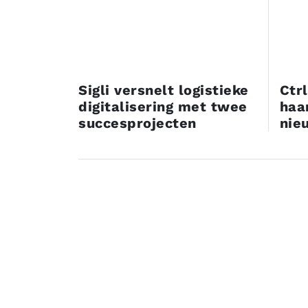
Sigli versnelt logistieke
Ctr
digitalisering met twee
haa
succesprojecten
nie