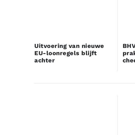
Uitvoering van nieuwe
BHV
EU-loonregels blijft
pra
achter
che