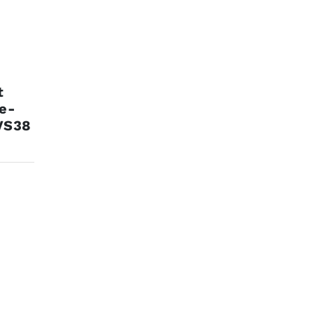
t
 e-
EVS38