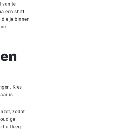
l van je
na een shift
 die je binnen
oor
gen
ngen. Kies
aar is.
inzet, zodat
voudige
e halfleeg