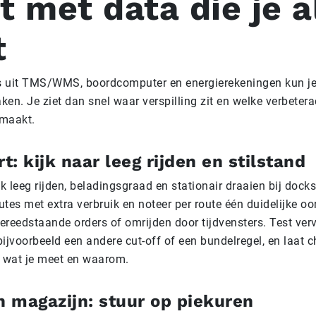
 met data die je a
t
 uit TMS/WMS, boordcomputer en energierekeningen kun je
en. Je ziet dan snel waar verspilling zit en welke verbetera
maakt.
t: kijk naar leeg rijden en stilstand
 leeg rijden, beladingsgraad en stationair draaien bij dock
outes met extra verbruik en noteer per route één duidelijke oo
reedstaande orders of omrijden door tijdvensters. Test ver
ijvoorbeeld een andere cut-off of een bundelregel, en laat 
n wat je meet en waarom.
n magazijn: stuur op piekuren