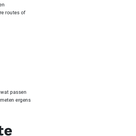
en
re routes of
n wat passen
t meten ergens
te