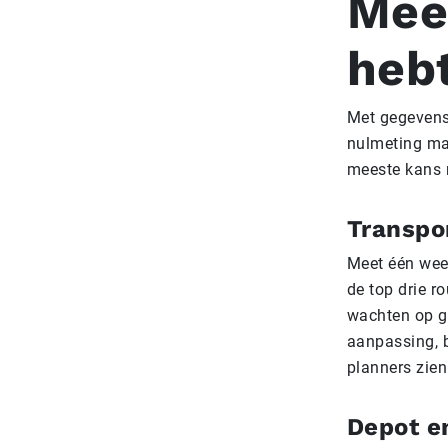
Meet
heb
Met gegevens
nulmeting mak
meeste kans 
Transpor
Meet één week
de top drie r
wachten op ge
aanpassing, b
planners zie
Depot e