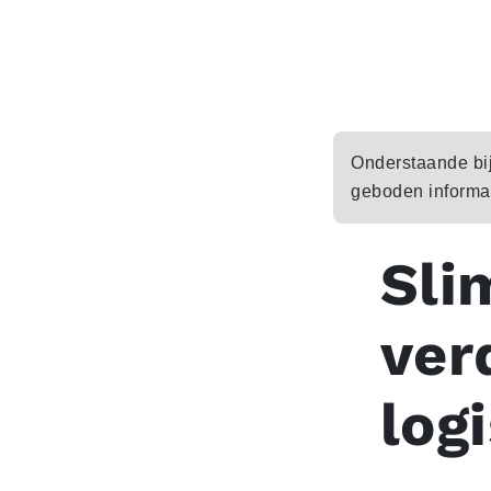
Onderstaande bijd
geboden informat
Sli
ver
log