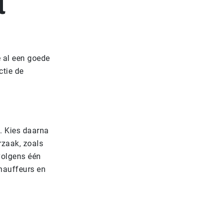
l
 al een goede
ctie de
s. Kies daarna
rzaak, zoals
volgens één
chauffeurs en