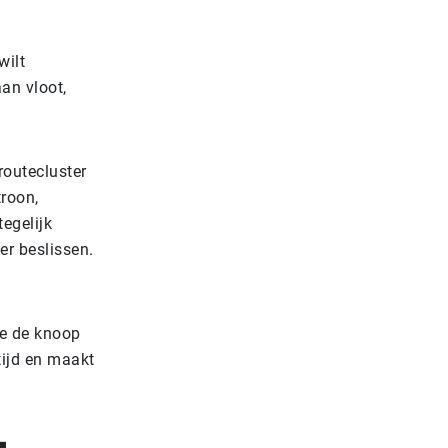
wilt
an vloot,
routecluster
troon,
egelijk
er beslissen.
ie de knoop
tijd en maakt