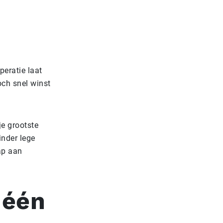
peratie laat
och snel winst
je grootste
inder lege
ap aan
 één