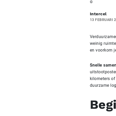
©
Intercel
13 FEBRUARI 
Verduurzamen 
weinig ruimte
en voorkom je 
Snelle samen
uitstootposte
kilometers of
duurzame logi
Beg