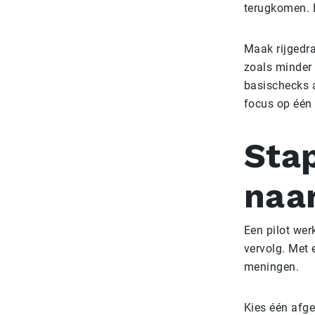
terugkomen. D
Maak rijgedra
zoals minder 
basischecks 
focus op één 
Stap
naa
Een pilot werk
vervolg. Met 
meningen.
Kies één afge