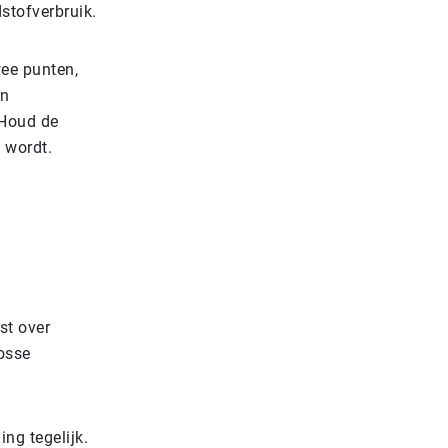
dstofverbruik.
wee punten,
en
 Houd de
e wordt.
t
st over
losse
ng tegelijk.