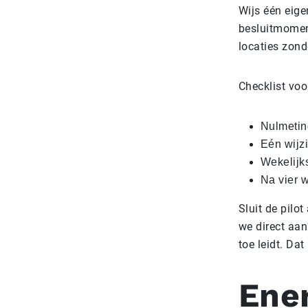
Wijs één eige
besluitmoment
locaties zond
Checklist voo
Nulmetin
Eén wijz
Wekelijk
Na vier 
Sluit de pilo
we direct aan
toe leidt. Da
Ene