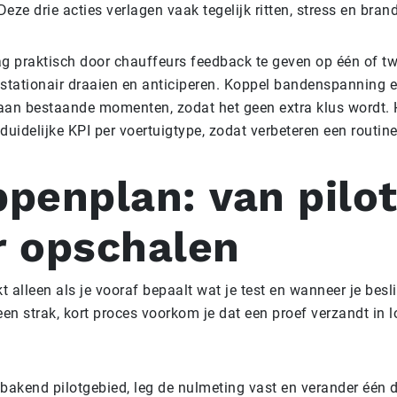
eze drie acties verlagen vaak tegelijk ritten, stress en bran
g praktisch door chauffeurs feedback te geven op één of t
stationair draaien en anticiperen. Koppel bandenspanning 
aan bestaande momenten, zodat het geen extra klus wordt.
duidelijke KPI per voertuigtype, zodat verbeteren een routin
penplan: van pilo
r opschalen
t alleen als je vooraf bepaalt wat je test en wanneer je besli
een strak, kort proces voorkom je dat een proef verzandt in 
bakend pilotgebied, leg de nulmeting vast en verander één di