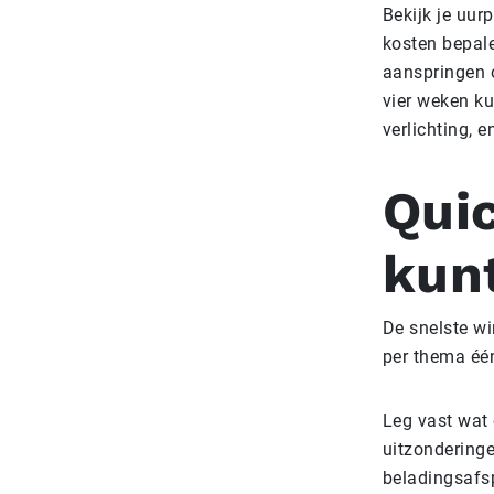
Bekijk je uur
kosten bepale
aanspringen o
vier weken ku
verlichting, e
Quic
kun
De snelste wi
per thema één
Leg vast wat e
uitzondering
beladingsafsp