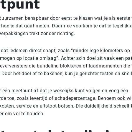
tpunt
uurzamen behapbaar door eerst te kiezen wat je als eerste 
 hoe je dat gaat meten. Daarmee voorkom je dat je tegelijk a
erpakkingen trekt zonder richting.
 dat iedereen direct snapt, zoals “minder lege kilometers op 
rmogen op locatie omlaag”. Achter zo’n doel zit vaak een pa
levervensters die bundeling blokkeren of laadmomenten die t
 Door het doel af te bakenen, kun je gerichter testen en snell
 één meetpunt af dat je wekelijks kunt volgen en voeg één
de toe, zoals levertijd of schadepercentage. Benoem ook w
kosten, service en uitstoot botsen. Die duidelijkheid scheelt 
er om vol te houden.