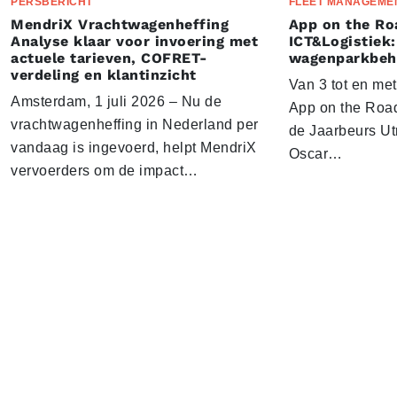
PERSBERICHT
FLEET MANAGEME
MendriX Vrachtwagenheffing
App on the Ro
Analyse klaar voor invoering met
ICT&Logistiek:
actuele tarieven, COFRET-
wagenparkbeh
verdeling en klantinzicht
Van 3 tot en me
Amsterdam, 1 juli 2026 – Nu de
App on the Road
vrachtwagenheffing in Nederland per
de Jaarbeurs Utr
vandaag is ingevoerd, helpt MendriX
Oscar…
vervoerders om de impact…