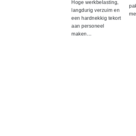
Hoge werkbelasting,
pa
langdurig verzuim en
me
een hardnekkig tekort
aan personeel
maken…