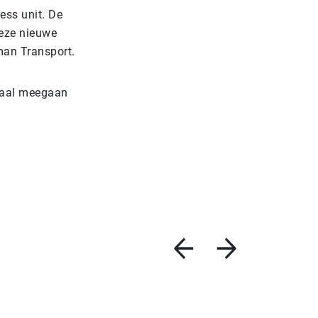
ess unit. De
eze nieuwe
man Transport.
emaal meegaan