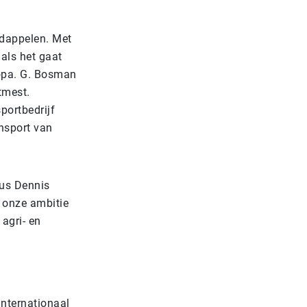
rdappelen. Met
als het gaat
ropa. G. Bosman
tmest.
portbedrijf
ansport van
dus Dennis
j onze ambitie
 agri- en
Internationaal