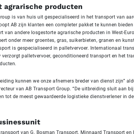
t agrarische producten
roup is van huis uit gespecialiseerd in het transport van aa
opt AB zijn klanten een completer pakket te kunnen bieden 
rt van andere losgestorte agrarische producten in West-Eu
ert onder meer groentes, gras, suikerbieten, granen en kuns
ort is gespecialiseerd in palletvervoer. Internationaal trans
verzorgt palletvervoer, geconditioneerd transport en het tr
oducten.
reiding kunnen we onze afnemers breder van dienst zijn” al
ecteur van AB Transport Group. “De uitbreiding sluit aan bi
en tot de meest gewaardeerde logistieke dienstverlener in de
usinessunit
 transport van G. Bosman Transport, Minnaard Transport en 