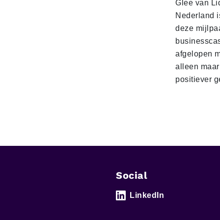
Glee van Li
Nederland is
deze mijlpa
businesscas
afgelopen 
alleen maar
positiever 
Social
LinkedIn