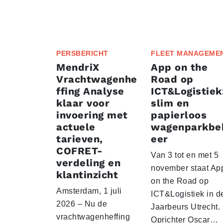
PERSBERICHT
FLEET MANAGEME
MendriX
App on the
Vrachtwagenhe
Road op
ffing Analyse
ICT&Logistiek
klaar voor
slim en
invoering met
papierloos
actuele
wagenparkbe
tarieven,
eer
COFRET-
Van 3 tot en met 5
verdeling en
november staat Ap
klantinzicht
on the Road op
Amsterdam, 1 juli
ICT&Logistiek in d
2026 – Nu de
Jaarbeurs Utrecht.
vrachtwagenheffing
Oprichter Oscar…