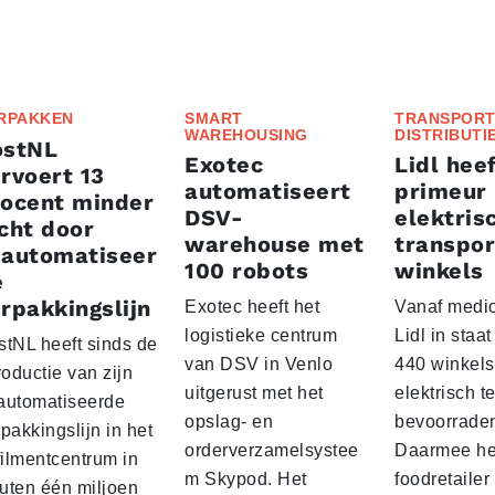
RPAKKEN
SMART
TRANSPORT
WAREHOUSING
DISTRIBUTI
ostNL
Exotec
Lidl heef
rvoert 13
automatiseert
primeur
rocent minder
DSV-
elektris
cht door
warehouse met
transpor
eautomatiseer
100 robots
winkels
e
rpakkingslijn
Exotec heeft het
Vanaf medio
logistieke centrum
Lidl in staa
stNL heeft sinds de
van DSV in Venlo
440 winkels
roductie van zijn
uitgerust met het
elektrisch t
automatiseerde
opslag- en
bevoorrade
pakkingslijn in het
orderverzamelsystee
Daarmee he
filmentcentrum in
m Skypod. Het
foodretailer
uten één miljoen