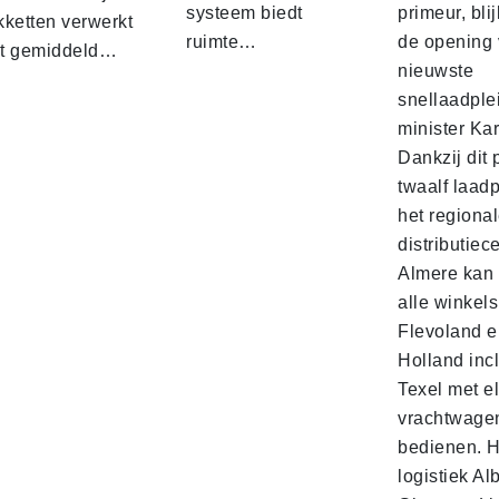
systeem biedt
primeur, blij
kketten verwerkt
ruimte…
de opening 
t gemiddeld…
nieuwste
snellaadple
minister Ka
Dankzij dit 
twaalf laadp
het regiona
distributiec
Almere kan 
alle winkels
Flevoland e
Holland incl
Texel met e
vrachtwage
bedienen. 
logistiek Al