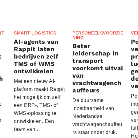
NT
SMART LOGISTICS
PERSONEELSVOORZIE
VE
NING
AI-agents van
P
Beter
Rappit laten
ve
leiderschap in
:
bedrijven zelf
p
transport
TMS of WMS
lu
voorkomt uitval
ontwikkelen
g
van
h
d
Met een nieuw AI-
vrachtwagench
ve
platform maakt Rappit
auffeurs
Po
het mogelijk om zelf
De duurzame
p
int
een ERP-, TMS- of
inzetbaarheid van
ge
WMS-oplossing te
Nederlandse
e
ver
ontwikkelen. Een
vrachtwagenchauffeu
ful
team van…
rs staat onder druk.
Ho