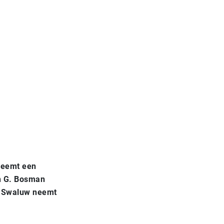
 neemt een
n G. Bosman
de Swaluw neemt