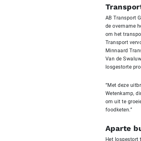
Transpor
AB Transport G
de overname ho
om het transpo
Transport vervo
Minnaard Transp
Van de Swaluw 
losgestorte pr
“Met deze uitb
Wetenkamp, dir
om uit te groei
foodketen.”
Aparte b
Het losgestort