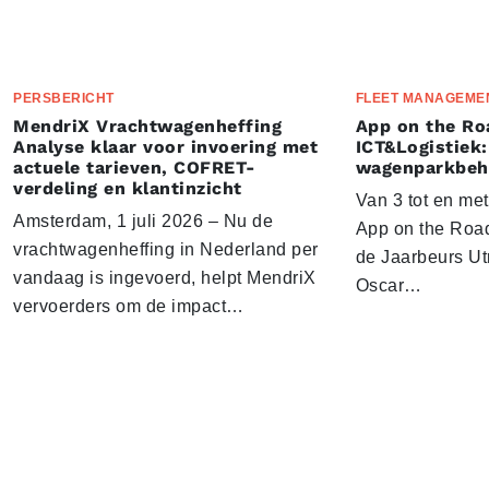
PERSBERICHT
FLEET MANAGEME
MendriX Vrachtwagenheffing
App on the Ro
Analyse klaar voor invoering met
ICT&Logistiek:
actuele tarieven, COFRET-
wagenparkbeh
verdeling en klantinzicht
Van 3 tot en me
Amsterdam, 1 juli 2026 – Nu de
App on the Road
vrachtwagenheffing in Nederland per
de Jaarbeurs Utr
vandaag is ingevoerd, helpt MendriX
Oscar…
vervoerders om de impact…