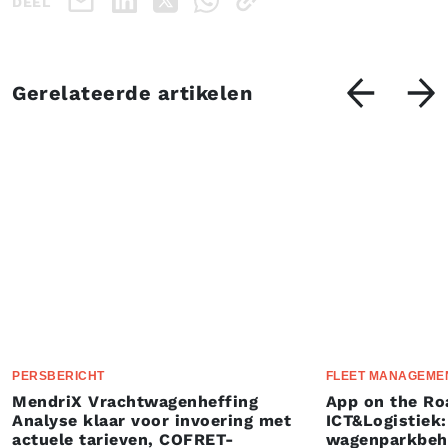
DEEL
Gerelateerde artikelen
PERSBERICHT
FLEET MANAGEME
MendriX Vrachtwagenheffing
App on the Ro
Analyse klaar voor invoering met
ICT&Logistiek:
actuele tarieven, COFRET-
wagenparkbeh