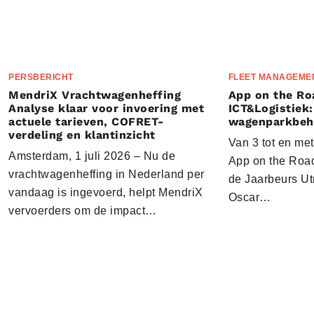
PERSBERICHT
FLEET MANAGEME
MendriX Vrachtwagenheffing
App on the Ro
Analyse klaar voor invoering met
ICT&Logistiek:
actuele tarieven, COFRET-
wagenparkbeh
verdeling en klantinzicht
Van 3 tot en me
Amsterdam, 1 juli 2026 – Nu de
App on the Road
vrachtwagenheffing in Nederland per
de Jaarbeurs Utr
vandaag is ingevoerd, helpt MendriX
Oscar…
vervoerders om de impact…