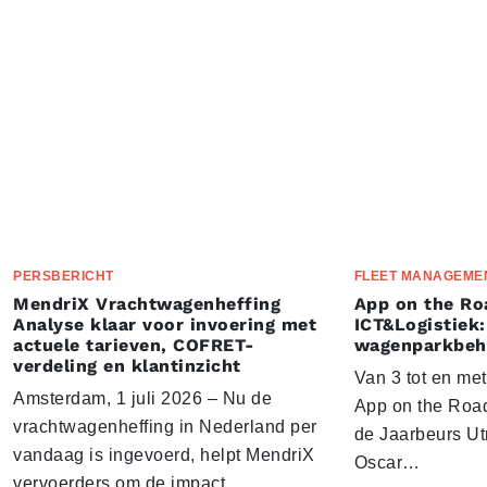
PERSBERICHT
FLEET MANAGEME
MendriX Vrachtwagenheffing
App on the Ro
Analyse klaar voor invoering met
ICT&Logistiek:
actuele tarieven, COFRET-
wagenparkbeh
verdeling en klantinzicht
Van 3 tot en me
Amsterdam, 1 juli 2026 – Nu de
App on the Road
vrachtwagenheffing in Nederland per
de Jaarbeurs Utr
vandaag is ingevoerd, helpt MendriX
Oscar…
vervoerders om de impact…