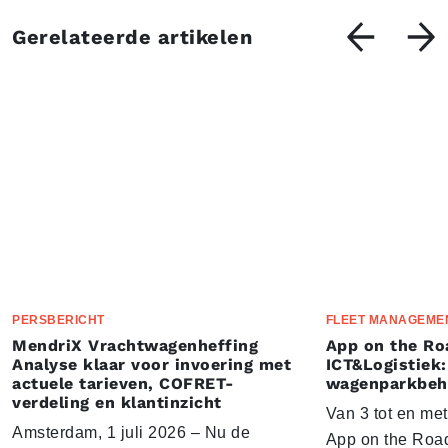
Gerelateerde artikelen
PERSBERICHT
FLEET MANAGEME
MendriX Vrachtwagenheffing
App on the Ro
Analyse klaar voor invoering met
ICT&Logistiek:
actuele tarieven, COFRET-
wagenparkbeh
verdeling en klantinzicht
Van 3 tot en me
Amsterdam, 1 juli 2026 – Nu de
App on the Road