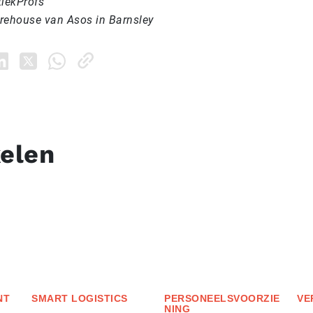
tiekProfs
rehouse van Asos in Barnsley
kelen
NT
SMART LOGISTICS
PERSONEELSVOORZIE
VE
NING