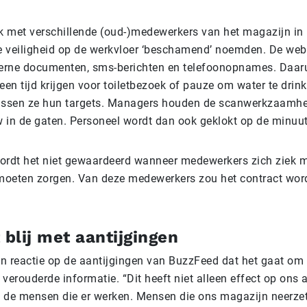
 met verschillende (oud-)medewerkers van het magazijn in h
de veiligheid op de werkvloer ‘beschamend’ noemden. De web
terne documenten, sms-berichten en telefoonopnames. Daarui
en tijd krijgen voor toiletbezoek of pauze om water te drin
missen ze hun targets. Managers houden de scanwerkzaamhe
 in de gaten. Personeel wordt dan ook geklokt op de minuut
ordt het niet gewaardeerd wanneer medewerkers zich ziek m
 moeten zorgen. Van deze medewerkers zou het contract wor
 blij met aantijgingen
en reactie op de aantijgingen van BuzzFeed dat het gaat om 
verouderde informatie. “Dit heeft niet alleen effect op ons al
 de mensen die er werken. Mensen die ons magazijn neerzet