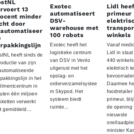
ostNL
Exotec
Lidl heef
rvoert 13
automatiseert
primeur
rocent minder
DSV-
elektris
cht door
warehouse met
transpor
eautomatiseer
100 robots
winkels
e
rpakkingslijn
Exotec heeft het
Vanaf medio
logistieke centrum
Lidl in staa
stNL heeft sinds de
van DSV in Venlo
440 winkels
roductie van zijn
uitgerust met het
elektrisch t
automatiseerde
opslag- en
bevoorrade
pakkingslijn in het
orderverzamelsystee
Daarmee he
filmentcentrum in
m Skypod. Het
foodretailer
uten één miljoen
systeem biedt
primeur, blij
kketten verwerkt
ruimte…
de opening 
t gemiddeld…
nieuwste
snellaadple
minister Ka