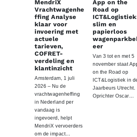
MendriX
App on the
Vrachtwagenhe
Road op
ffing Analyse
ICT&Logistiek
klaar voor
slim en
invoering met
papierloos
actuele
wagenparkbe
tarieven,
eer
COFRET-
Van 3 tot en met 5
verdeling en
november staat Ap
klantinzicht
on the Road op
Amsterdam, 1 juli
ICT&Logistiek in d
2026 – Nu de
Jaarbeurs Utrecht.
vrachtwagenheffing
Oprichter Oscar…
in Nederland per
vandaag is
ingevoerd, helpt
MendriX vervoerders
om de impact…