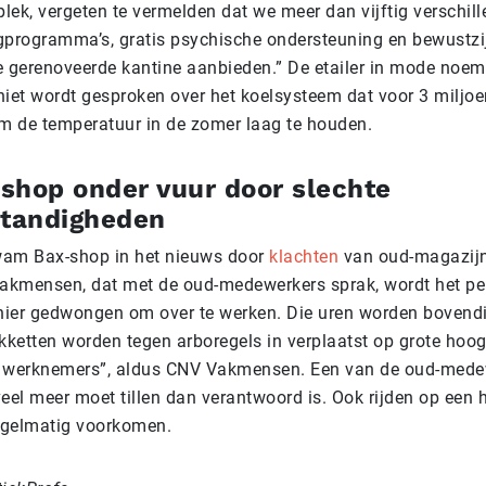
plek, vergeten te vermelden dat we meer dan vijftig verschil
gprogramma’s, gratis psychische ondersteuning en bewustzi
e gerenoveerde kantine aanbieden.” De etailer in mode noem
niet wordt gesproken over het koelsysteem dat voor 3 miljoe
om de temperatuur in de zomer laag te houden.
shop onder vuur door slechte
tandigheden
wam Bax-shop in het nieuws door
klachten
van oud-magazij
kmensen, dat met de oud-medewerkers sprak, wordt het pe
ier gedwongen om over te werken. Die uren worden bovendi
akketten worden tegen arboregels in verplaatst op grote hoo
e werknemers”, aldus CNV Vakmensen. Een van de oud-medew
eel meer moet tillen dan verantwoord is. Ook rijden op een 
regelmatig voorkomen.