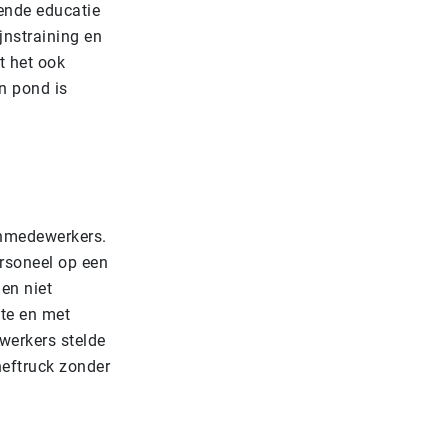
lende educatie
jnstraining en
t het ook
n pond is
nmedewerkers.
rsoneel op een
en niet
gte en met
erkers stelde
heftruck zonder