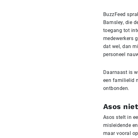
BuzzFeed sprak
Barnsley, die 
toegang tot in
medewerkers ge
dat wel, dan 
personeel nauw
Daarnaast is w
een familielid
ontbonden.
Asos niet
Asos stelt in e
misleidende en 
maar vooral op