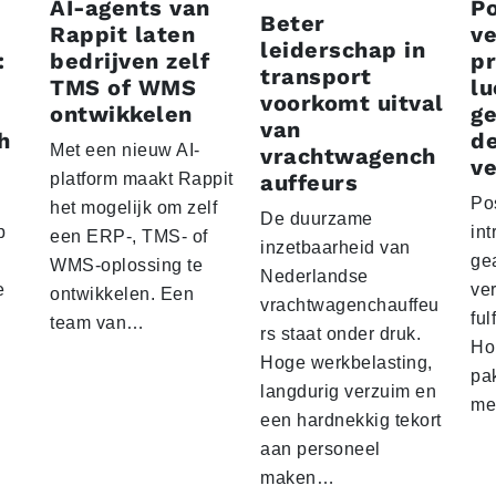
AI-agents van
P
Beter
Rappit laten
ve
leiderschap in
:
bedrijven zelf
p
transport
TMS of WMS
lu
voorkomt uitval
ontwikkelen
g
van
h
d
Met een nieuw AI-
vrachtwagench
ve
platform maakt Rappit
auffeurs
Po
het mogelijk om zelf
De duurzame
p
int
een ERP-, TMS- of
inzetbaarheid van
ge
WMS-oplossing te
Nederlandse
e
ver
ontwikkelen. Een
vrachtwagenchauffeu
ful
team van…
rs staat onder druk.
Ho
Hoge werkbelasting,
pa
langdurig verzuim en
me
een hardnekkig tekort
aan personeel
maken…