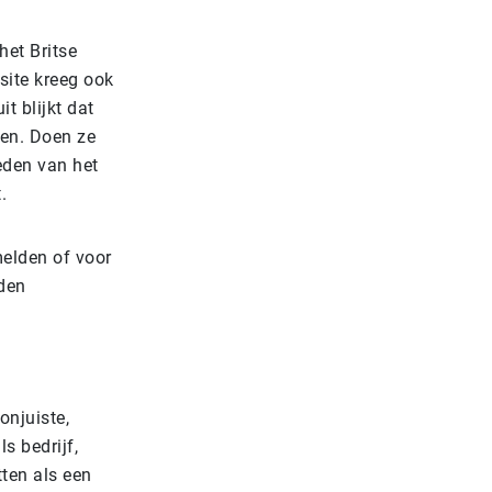
et Britse
site kreeg ook
t blijkt dat
ken. Doen ze
den van het
.
elden of voor
den
onjuiste,
s bedrijf,
ten als een