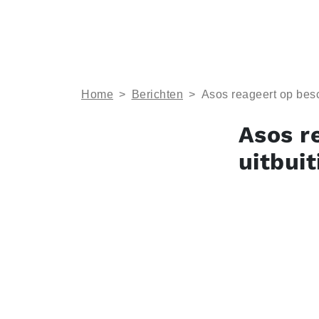
Home
>
Berichten
>
Asos reageert op besc
Asos r
uitbuit