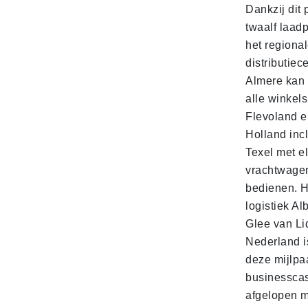
Dankzij dit 
twaalf laadp
het regiona
distributiec
Almere kan 
alle winkels
Flevoland e
Holland incl
Texel met e
vrachtwage
bedienen. 
logistiek Al
Glee van Li
Nederland is
deze mijlpa
businesscas
afgelopen 