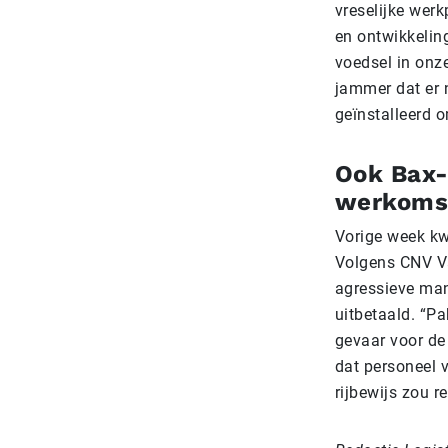
vreselijke werk
en ontwikkelin
voedsel in onz
jammer dat er 
geïnstalleerd 
Ook Bax-
werkoms
Vorige week k
Volgens CNV Va
agressieve man
uitbetaald. “P
gevaar voor d
dat personeel v
rijbewijs zou 