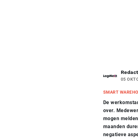
Redact
05 OKT
SMART WAREHO
De werkomstand
over. Medewerk
mogen melden.
maanden durend
negatieve asp