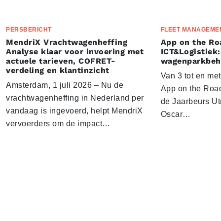
PERSBERICHT
FLEET MANAGEME
MendriX Vrachtwagenheffing
App on the Ro
Analyse klaar voor invoering met
ICT&Logistiek:
actuele tarieven, COFRET-
wagenparkbeh
verdeling en klantinzicht
Van 3 tot en me
Amsterdam, 1 juli 2026 – Nu de
App on the Road
vrachtwagenheffing in Nederland per
de Jaarbeurs Utr
vandaag is ingevoerd, helpt MendriX
Oscar…
vervoerders om de impact…