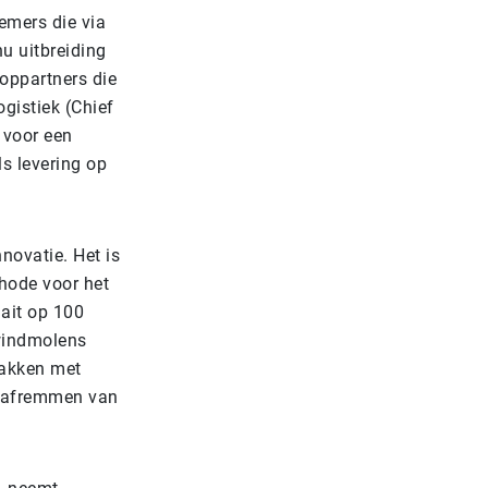
emers die via
nu uitbreiding
oppartners die
ogistiek (Chief
 voor een
s levering op
novatie. Het is
hode voor het
ait op 100
windmolens
bakken met
et afremmen van