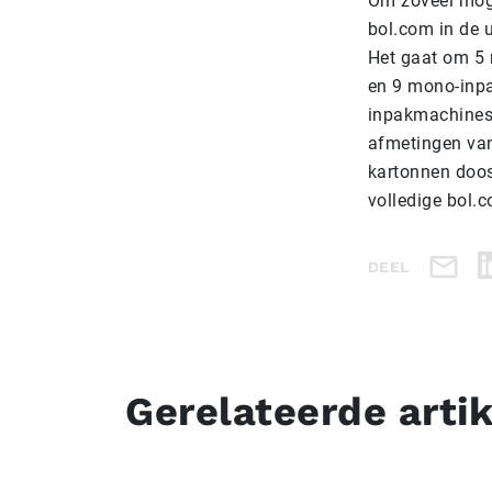
Om zoveel moge
bol.com in de 
Het gaat om 5 
en 9 mono-inpa
inpakmachines 
afmetingen van
kartonnen doos
volledige bol.
DEEL
Gerelateerde arti