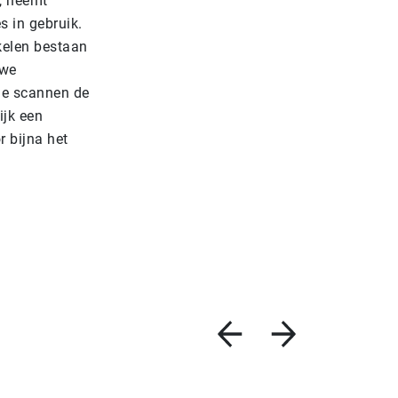
, neemt
s in gebruik.
kelen bestaan
uwe
Ze scannen de
ijk een
 bijna het