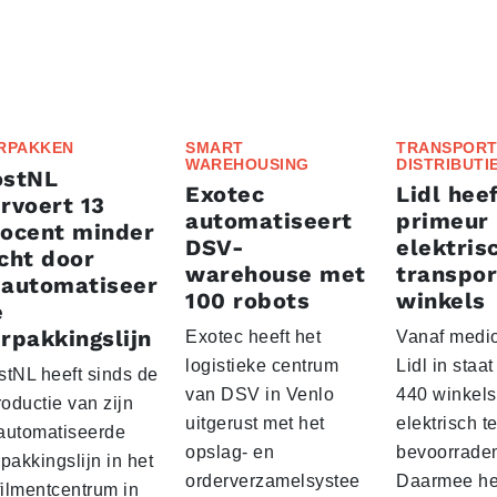
RPAKKEN
SMART
TRANSPORT
WAREHOUSING
DISTRIBUTI
ostNL
Exotec
Lidl heef
rvoert 13
automatiseert
primeur
rocent minder
DSV-
elektris
cht door
warehouse met
transpor
eautomatiseer
100 robots
winkels
e
rpakkingslijn
Exotec heeft het
Vanaf medio
logistieke centrum
Lidl in staa
stNL heeft sinds de
van DSV in Venlo
440 winkels
roductie van zijn
uitgerust met het
elektrisch t
automatiseerde
opslag- en
bevoorrade
pakkingslijn in het
orderverzamelsystee
Daarmee he
filmentcentrum in