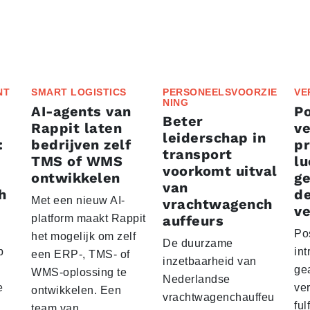
NT
SMART LOGISTICS
PERSONEELSVOORZIE
VE
NING
AI-agents van
P
Beter
Rappit laten
ve
leiderschap in
:
bedrijven zelf
p
transport
TMS of WMS
lu
voorkomt uitval
ontwikkelen
g
van
h
d
Met een nieuw AI-
vrachtwagench
ve
platform maakt Rappit
auffeurs
Po
het mogelijk om zelf
De duurzame
p
int
een ERP-, TMS- of
inzetbaarheid van
ge
WMS-oplossing te
Nederlandse
e
ver
ontwikkelen. Een
vrachtwagenchauffeu
ful
team van…