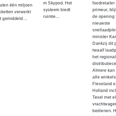
m Skypod. Het
foodretailer
uten één miljoen
systeem biedt
primeur, blij
kketten verwerkt
ruimte…
de opening 
t gemiddeld…
nieuwste
snellaadple
minister Ka
Dankzij dit 
twaalf laadp
het regiona
distributiec
Almere kan 
alle winkels
Flevoland e
Holland incl
Texel met e
vrachtwage
bedienen. 