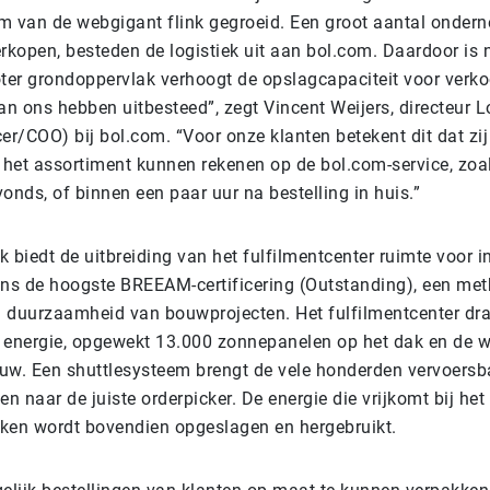
m van de webgigant flink gegroeid. Een groot aantal ondern
rkopen, besteden de logistiek uit aan bol.com. Daardoor is 
oter grondoppervlak verhoogt de opslagcapaciteit voor verko
an ons hebben uitbesteed”, zegt Vincent Weijers, directeur L
er/COO) bij bol.com. “Voor onze klanten betekent dit dat zij
n het assortiment kunnen rekenen op de bol.com-service, zoal
onds, of binnen een paar uur na bestelling in huis.”
 biedt de uitbreiding van het fulfilmentcenter ruimte voor in
s de hoogste BREEAM-certificering (Outstanding), een met
 duurzaamheid van bouwprojecten. Het fulfilmentcenter dra
 energie, opgewekt 13.000 zonnepanelen op het dak en de 
uw. Een shuttlesysteem brengt de vele honderden vervoers
en naar de juiste orderpicker. De energie die vrijkomt bij h
ken wordt bovendien opgeslagen en hergebruikt.