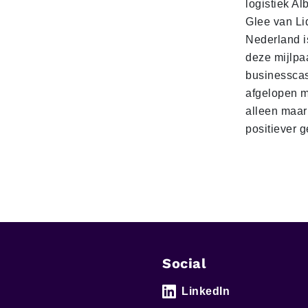
logistiek Al
Glee van Li
Nederland is
deze mijlpa
businesscas
afgelopen 
alleen maar
positiever 
Social
LinkedIn