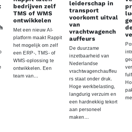
leiderschap in
:
bedrijven zelf
p
transport
TMS of WMS
lu
voorkomt uitval
ontwikkelen
g
van
h
d
Met een nieuw AI-
vrachtwagench
ve
platform maakt Rappit
auffeurs
Po
het mogelijk om zelf
De duurzame
p
int
een ERP-, TMS- of
inzetbaarheid van
ge
WMS-oplossing te
Nederlandse
e
ver
ontwikkelen. Een
vrachtwagenchauffeu
ful
team van…
rs staat onder druk.
Ho
Hoge werkbelasting,
pa
langdurig verzuim en
me
een hardnekkig tekort
aan personeel
maken…