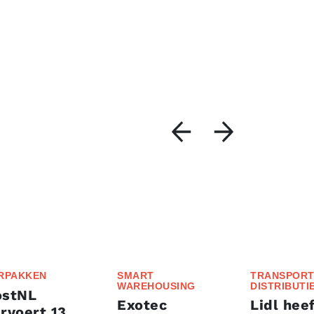
RPAKKEN
SMART
TRANSPORT
WAREHOUSING
DISTRIBUTI
ostNL
Exotec
Lidl heef
rvoert 13