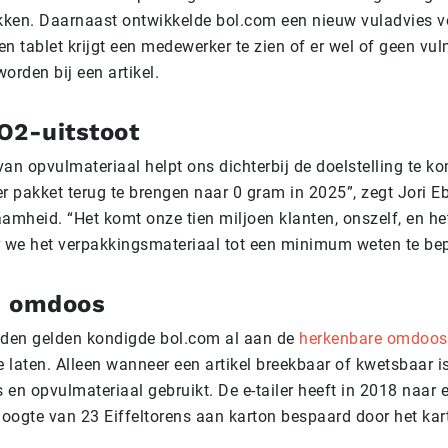
ken. Daarnaast ontwikkelde bol.com een nieuw vuladvies 
n tablet krijgt een medewerker te zien of er wel of geen vul
orden bij een artikel.
O2-uitstoot
van opvulmateriaal helpt ons dichterbij de doelstelling te 
er pakket terug te brengen naar 0 gram in 2025”, zegt Jori 
mheid. “Het komt onze tien miljoen klanten, onszelf, en het
we het verpakkingsmateriaal tot een minimum weten te bep
n omdoos
den gelden kondigde bol.com al aan de
herkenbare omdoos b
 laten. Alleen wanneer een artikel breekbaar of kwetsbaar 
 en opvulmateriaal gebruikt. De e-tailer heeft in 2018 naar
 hoogte van 23 Eiffeltorens aan karton bespaard door het kar