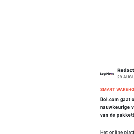
Redact
29 AUG
SMART WAREHO
Bol.com gaat
o
nauwkeurige v
van de pakkett
Het online pla