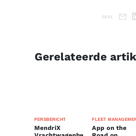
DEEL
Gerelateerde arti
PERSBERICHT
FLEET MANAGEME
MendriX
App on the
Vrachtwagenhe
Road op