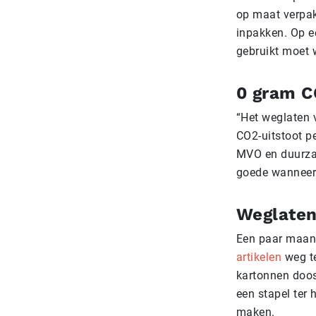
op maat verpak
inpakken. Op ee
gebruikt moet w
0 gram C
“Het weglaten 
CO2-uitstoot p
MVO en duurzaa
goede wanneer 
Weglate
Een paar maan
artikelen
weg te
kartonnen doos
een stapel ter
maken.