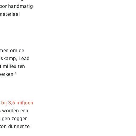
voor handmatig
materiaal
komen om de
Ebskamp, Lead
 milieu ten
erken.”
ij 3,5 miljoen
is worden een
 eigen zeggen
ton dunner te