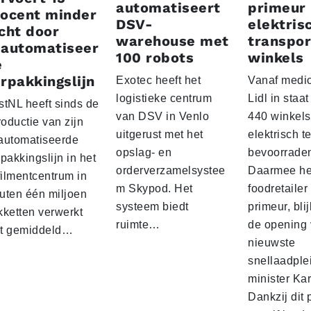
automatiseert
primeur
rocent minder
DSV-
elektris
cht door
warehouse met
transpor
eautomatiseer
100 robots
winkels
e
rpakkingslijn
Exotec heeft het
Vanaf medio
logistieke centrum
Lidl in staa
stNL heeft sinds de
van DSV in Venlo
440 winkels
roductie van zijn
uitgerust met het
elektrisch t
automatiseerde
opslag- en
bevoorrade
pakkingslijn in het
orderverzamelsystee
Daarmee he
filmentcentrum in
m Skypod. Het
foodretailer
uten één miljoen
systeem biedt
primeur, blij
kketten verwerkt
ruimte…
de opening 
t gemiddeld…
nieuwste
snellaadple
minister Ka
Dankzij dit 