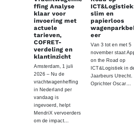
ffing Analyse
ICT&Logistiek
klaar voor
slim en
invoering met
papierloos
actuele
wagenparkbe
tarieven,
eer
COFRET-
Van 3 tot en met 5
verdeling en
november staat Ap
klantinzicht
on the Road op
Amsterdam, 1 juli
ICT&Logistiek in d
2026 – Nu de
Jaarbeurs Utrecht.
vrachtwagenheffing
Oprichter Oscar…
in Nederland per
vandaag is
ingevoerd, helpt
MendriX vervoerders
om de impact…