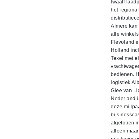
twaalf laadp
het regiona
distributiec
Almere kan 
alle winkels
Flevoland e
Holland incl
Texel met e
vrachtwage
bedienen. 
logistiek Al
Glee van Li
Nederland is
deze mijlpa
businesscas
afgelopen 
alleen maar
positiever 