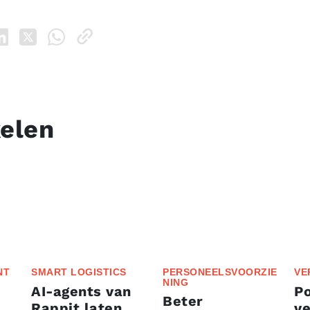
kelen
NT
SMART LOGISTICS
PERSONEELSVOORZIE
VE
NING
AI-agents van
P
Beter
Rappit laten
ve