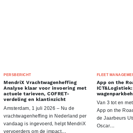
PERSBERICHT
FLEET MANAGEME
MendriX Vrachtwagenheffing
App on the Ro
Analyse klaar voor invoering met
ICT&Logistiek:
actuele tarieven, COFRET-
wagenparkbeh
verdeling en klantinzicht
Van 3 tot en me
Amsterdam, 1 juli 2026 – Nu de
App on the Road
vrachtwagenheffing in Nederland per
de Jaarbeurs Utr
vandaag is ingevoerd, helpt MendriX
Oscar…
vervoerders om de impact…