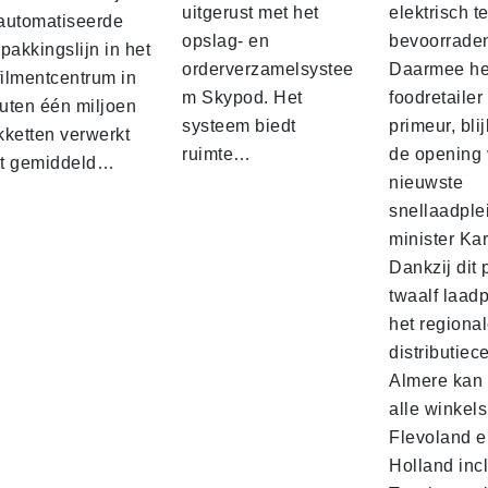
uitgerust met het
elektrisch t
automatiseerde
opslag- en
bevoorrade
pakkingslijn in het
orderverzamelsystee
Daarmee he
filmentcentrum in
m Skypod. Het
foodretailer
uten één miljoen
systeem biedt
primeur, blij
kketten verwerkt
ruimte…
de opening 
t gemiddeld…
nieuwste
snellaadple
minister Ka
Dankzij dit 
twaalf laadp
het regiona
distributiec
Almere kan 
alle winkels
Flevoland e
Holland incl