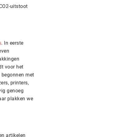
CO2-uitstoot
s
. In eerste
zeven
akkingen
dt voor het
19 begonnen met
ers, printers,
evig genoeg
Daar plakken we
n artikelen