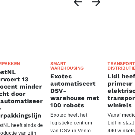
RPAKKEN
SMART
TRANSPORT
WAREHOUSING
DISTRIBUTI
ostNL
Exotec
Lidl heef
rvoert 13
automatiseert
primeur
rocent minder
DSV-
elektris
cht door
warehouse met
transpor
eautomatiseer
100 robots
winkels
e
rpakkingslijn
Exotec heeft het
Vanaf medio
logistieke centrum
Lidl in staa
stNL heeft sinds de
van DSV in Venlo
440 winkels
roductie van zijn