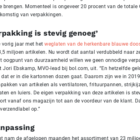
 te brengen. Momenteel is ongeveer 20 procent van de totale 
fkomstig van verpakkingen.
rpakking is stevig genoeg’
 vorig jaar met het
weglaten van de herkenbare blauwe doo
3,5 miljoen artikelen. Nu wordt dat aantal verdubbeld naar 
het oogpunt van duurzaamheid willen we geen onnodige verp
t Jori Ebskamp, MVO-lead bij bol.com, uit. “En hetzelfde gel
dat er in die kartonnen dozen gaat. Daarom zijn we in 20
pakken van artikelen als ventilatoren, frituurpannen, strijkijz
ten en luiers. De eigen verpakking van deze artikelen is st
port vanaf ons magazijn tot aan de voordeur van de klant. 
 verzendlabel op.”
anpassing
nt nam de afgelopen maanden het assortiment van 23 miljoe