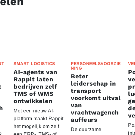
kelen
NT
SMART LOGISTICS
PERSONEELSVOORZIE
VE
NING
AI-agents van
P
Beter
Rappit laten
ve
leiderschap in
:
bedrijven zelf
p
transport
TMS of WMS
lu
voorkomt uitval
ontwikkelen
g
van
h
d
Met een nieuw AI-
vrachtwagench
ve
platform maakt Rappit
auffeurs
Po
het mogelijk om zelf
De duurzame
p
int
een ERP-, TMS- of