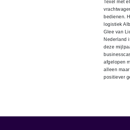
Texel met e
vrachtwage
bedienen. 
logistiek Al
Glee van Li
Nederland is
deze mijlpa
businesscas
afgelopen 
alleen maar
positiever 