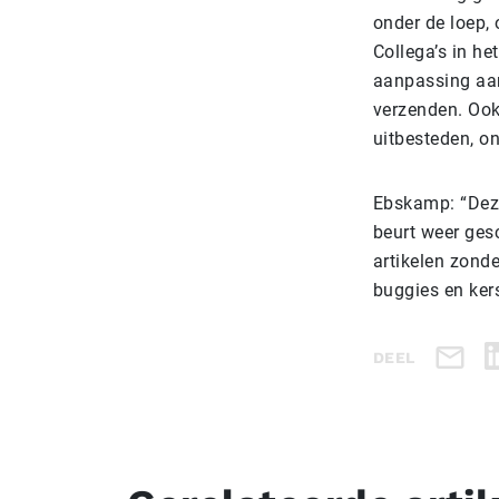
onder de loep,
Collega’s in he
aanpassing aan
verzenden. Ook
uitbesteden, o
Ebskamp: “Deze
beurt weer ges
artikelen zond
buggies en ker
DEEL