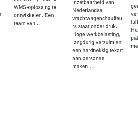
inzetbaarheid van
ge
WMS-oplossing te
Nederlandse
e
ver
ontwikkelen. Een
vrachtwagenchauffeu
ful
team van…
rs staat onder druk.
Ho
Hoge werkbelasting,
pa
langdurig verzuim en
me
een hardnekkig tekort
aan personeel
maken…