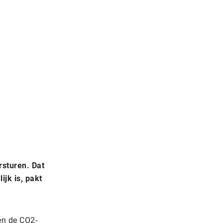
rsturen. Dat
ijk is, pakt
en de CO2-