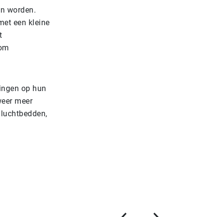
an worden.
met een kleine
t
com
kingen op hun
weer meer
 luchtbedden,