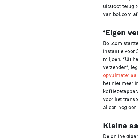
uitstoot terug
van bol.com a
‘Eigen ve
Bol.com startte
instantie voor 
miljoen. “Uit 
verzenden”, leg
opvulmateriaal
het niet meer in
koffiezetappara
voor het trans
alleen nog een
Kleine a
De online giga