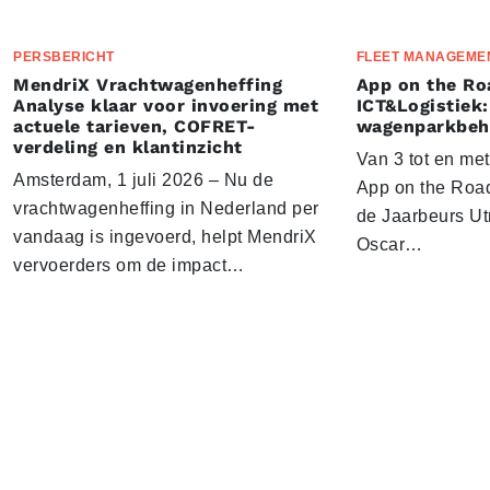
PERSBERICHT
FLEET MANAGEME
MendriX Vrachtwagenheffing
App on the Ro
Analyse klaar voor invoering met
ICT&Logistiek:
actuele tarieven, COFRET-
wagenparkbeh
verdeling en klantinzicht
Van 3 tot en me
Amsterdam, 1 juli 2026 – Nu de
App on the Road
vrachtwagenheffing in Nederland per
de Jaarbeurs Utr
vandaag is ingevoerd, helpt MendriX
Oscar…
vervoerders om de impact…