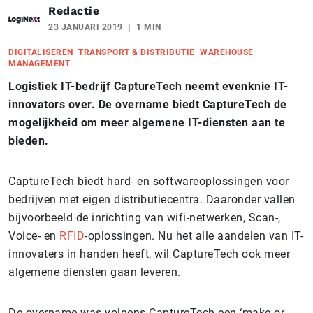
Redactie
23 JANUARI 2019
1 MIN
DIGITALISEREN
TRANSPORT & DISTRIBUTIE
WAREHOUSE
MANAGEMENT
Logistiek IT-bedrijf
CaptureTech neemt evenknie IT-
innovators over. De overname biedt CaptureTech de
mogelijkheid om meer algemene IT-diensten aan te
bieden.
CaptureTech biedt hard- en softwareoplossingen voor
bedrijven met eigen distributiecentra. Daaronder vallen
bijvoorbeeld de inrichting van wifi-netwerken, Scan-,
Voice- en
RFID
-oplossingen.
Nu het alle aandelen van IT-
innovaters in handen heeft, wil CaptureTech ook meer
algemene diensten gaan leveren.
De overname was volgens CaptureTech een ‘make or