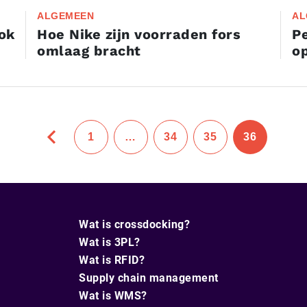
ALGEMEEN
AL
ook
Hoe Nike zijn voorraden fors
Pe
omlaag bracht
o
1
…
34
35
36
Wat is crossdocking?
Wat is 3PL?
Wat is RFID?
Supply chain management
Wat is WMS?