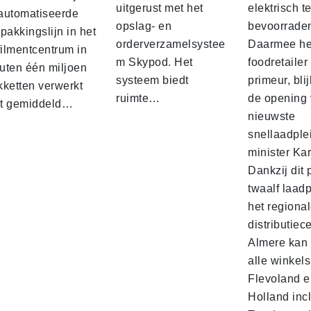
uitgerust met het
elektrisch t
automatiseerde
opslag- en
bevoorrade
pakkingslijn in het
orderverzamelsystee
Daarmee he
filmentcentrum in
m Skypod. Het
foodretailer
uten één miljoen
systeem biedt
primeur, blij
kketten verwerkt
ruimte…
de opening 
t gemiddeld…
nieuwste
snellaadple
minister Ka
Dankzij dit 
twaalf laadp
het regiona
distributiec
Almere kan 
alle winkels
Flevoland e
Holland incl