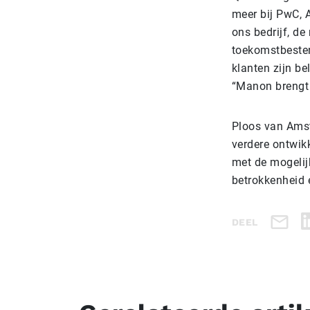
meer bij PwC, 
ons bedrijf, de
toekomstbesten
klanten zijn be
“Manon brengt 
Ploos van Amste
verdere ontwikk
met de mogelijk
betrokkenheid 
DEEL