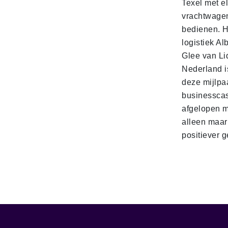
Texel met e
vrachtwage
bedienen. 
logistiek Al
Glee van Li
Nederland is
deze mijlpa
businesscas
afgelopen 
alleen maar
positiever 