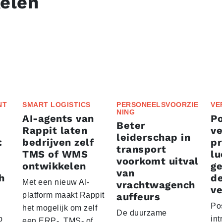
kelen
NT
SMART LOGISTICS
PERSONEELSVOORZIE
VE
NING
AI-agents van
P
Beter
Rappit laten
ve
leiderschap in
:
bedrijven zelf
p
transport
TMS of WMS
lu
voorkomt uitval
ontwikkelen
g
van
h
d
Met een nieuw AI-
vrachtwagench
ve
platform maakt Rappit
auffeurs
Po
het mogelijk om zelf
De duurzame
p
int
een ERP-, TMS- of