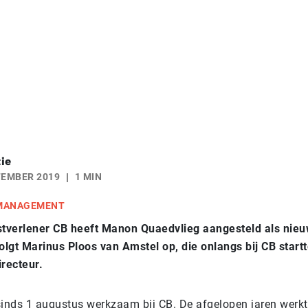
ie
TEMBER 2019
1 MIN
 MANAGEMENT
stverlener CB heeft Manon Quaedvlieg aangesteld als nieu
olgt Marinus Ploos van Amstel op, die onlangs bij CB startt
irecteur.
sinds 1 augustus werkzaam bij CB. De afgelopen jaren werkt