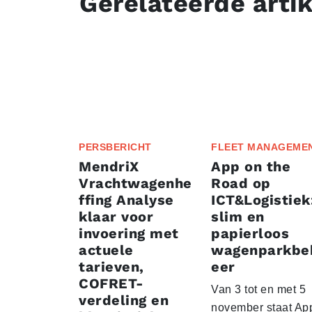
Gerelateerde arti
PERSBERICHT
FLEET MANAGEME
MendriX
App on the
Vrachtwagenhe
Road op
ffing Analyse
ICT&Logistiek
klaar voor
slim en
invoering met
papierloos
actuele
wagenparkbe
tarieven,
eer
COFRET-
Van 3 tot en met 5
verdeling en
november staat Ap