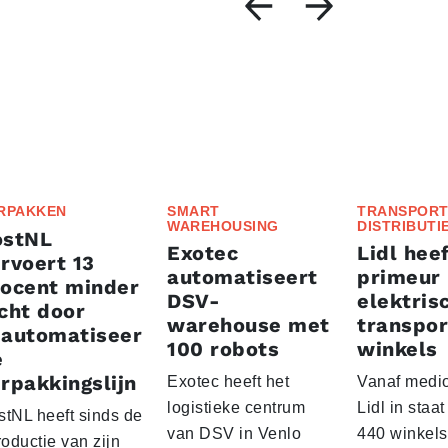
RPAKKEN
SMART
TRANSPORT
WAREHOUSING
DISTRIBUTI
ostNL
Exotec
Lidl heef
rvoert 13
automatiseert
primeur
rocent minder
DSV-
elektris
cht door
warehouse met
transpor
eautomatiseer
100 robots
winkels
e
rpakkingslijn
Exotec heeft het
Vanaf medio
logistieke centrum
Lidl in staa
stNL heeft sinds de
van DSV in Venlo
440 winkels
roductie van zijn