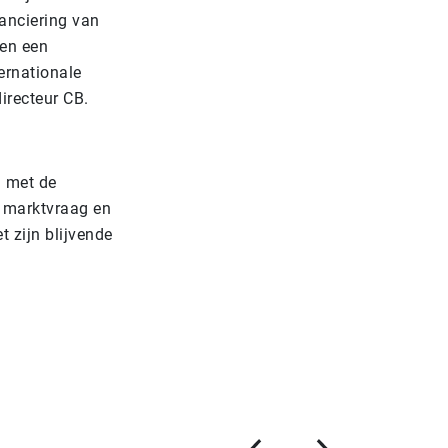
anciering van
 en een
ernationale
irecteur CB.
g met de
e marktvraag en
t zijn blijvende