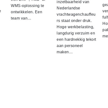
inzetbaarheid van
ge
WMS-oplossing te
Nederlandse
e
ver
ontwikkelen. Een
vrachtwagenchauffeu
ful
team van…
rs staat onder druk.
Ho
Hoge werkbelasting,
pa
langdurig verzuim en
me
een hardnekkig tekort
aan personeel
maken…