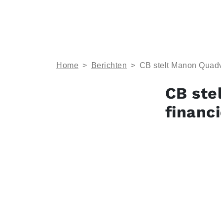
Home
>
Berichten
>
CB stelt Manon Quadvl
CB ste
financi