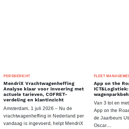
PERSBERICHT
FLEET MANAGEME
MendriX Vrachtwagenheffing
App on the Ro
Analyse klaar voor invoering met
ICT&Logistiek:
actuele tarieven, COFRET-
wagenparkbeh
verdeling en klantinzicht
Van 3 tot en me
Amsterdam, 1 juli 2026 – Nu de
App on the Road
vrachtwagenheffing in Nederland per
de Jaarbeurs Utr
vandaag is ingevoerd, helpt MendriX
Oscar…