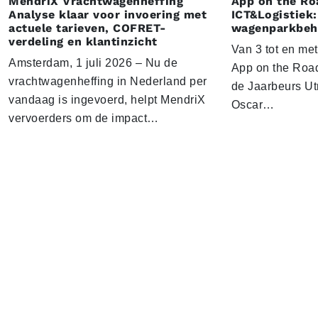
MendriX Vrachtwagenheffing
App on the Ro
Analyse klaar voor invoering met
ICT&Logistiek:
actuele tarieven, COFRET-
wagenparkbeh
verdeling en klantinzicht
Van 3 tot en me
Amsterdam, 1 juli 2026 – Nu de
App on the Road
vrachtwagenheffing in Nederland per
de Jaarbeurs Utr
vandaag is ingevoerd, helpt MendriX
Oscar…
vervoerders om de impact…