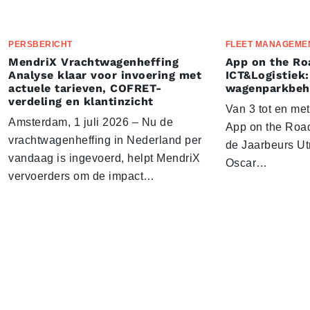
PERSBERICHT
FLEET MANAGEME
MendriX Vrachtwagenheffing
App on the Ro
Analyse klaar voor invoering met
ICT&Logistiek:
actuele tarieven, COFRET-
wagenparkbeh
verdeling en klantinzicht
Van 3 tot en me
Amsterdam, 1 juli 2026 – Nu de
App on the Road
vrachtwagenheffing in Nederland per
de Jaarbeurs Utr
vandaag is ingevoerd, helpt MendriX
Oscar…
vervoerders om de impact…