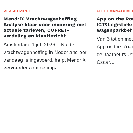
PERSBERICHT
FLEET MANAGEME
MendriX Vrachtwagenheffing
App on the Ro
Analyse klaar voor invoering met
ICT&Logistiek:
actuele tarieven, COFRET-
wagenparkbeh
verdeling en klantinzicht
Van 3 tot en me
Amsterdam, 1 juli 2026 – Nu de
App on the Road
vrachtwagenheffing in Nederland per
de Jaarbeurs Utr
vandaag is ingevoerd, helpt MendriX
Oscar…
vervoerders om de impact…