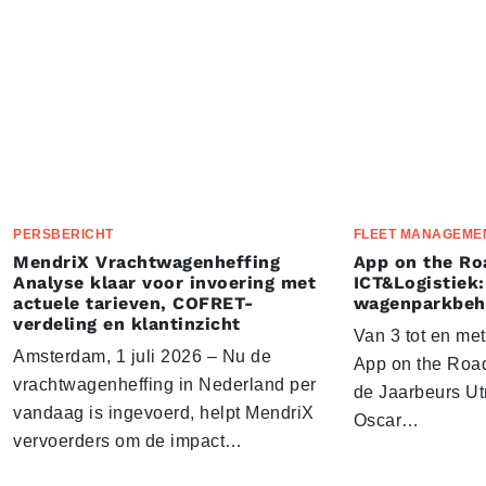
PERSBERICHT
FLEET MANAGEME
MendriX Vrachtwagenheffing
App on the Ro
Analyse klaar voor invoering met
ICT&Logistiek:
actuele tarieven, COFRET-
wagenparkbeh
verdeling en klantinzicht
Van 3 tot en me
Amsterdam, 1 juli 2026 – Nu de
App on the Road
vrachtwagenheffing in Nederland per
de Jaarbeurs Utr
vandaag is ingevoerd, helpt MendriX
Oscar…
vervoerders om de impact…