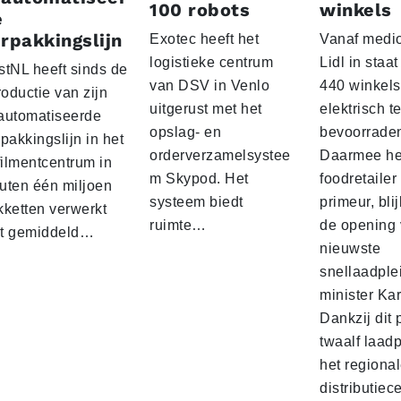
100 robots
winkels
e
rpakkingslijn
Exotec heeft het
Vanaf medio
logistieke centrum
Lidl in staa
stNL heeft sinds de
van DSV in Venlo
440 winkels
roductie van zijn
uitgerust met het
elektrisch t
automatiseerde
opslag- en
bevoorrade
pakkingslijn in het
orderverzamelsystee
Daarmee he
filmentcentrum in
m Skypod. Het
foodretailer
uten één miljoen
systeem biedt
primeur, blij
kketten verwerkt
ruimte…
de opening 
t gemiddeld…
nieuwste
snellaadple
minister Ka
Dankzij dit 
twaalf laadp
het regiona
distributiec