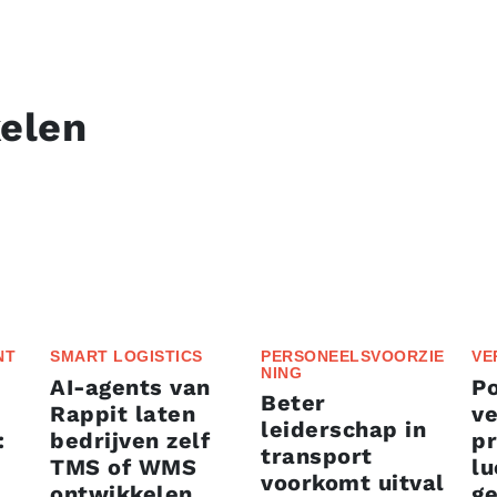
kelen
NT
SMART LOGISTICS
PERSONEELSVOORZIE
VE
NING
AI-agents van
P
Beter
Rappit laten
ve
leiderschap in
:
bedrijven zelf
p
transport
TMS of WMS
lu
voorkomt uitval
ontwikkelen
g