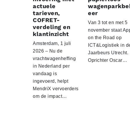
actuele
wagenparkbe
tarieven,
eer
COFRET-
Van 3 tot en met 5
verdeling en
november staat Ap
klantinzicht
on the Road op
Amsterdam, 1 juli
ICT&Logistiek in d
2026 – Nu de
Jaarbeurs Utrecht.
vrachtwagenheffing
Oprichter Oscar…
in Nederland per
vandaag is
ingevoerd, helpt
MendriX vervoerders
om de impact…