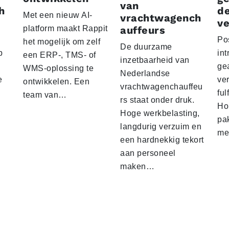
van
h
d
Met een nieuw AI-
vrachtwagench
ve
platform maakt Rappit
auffeurs
Po
het mogelijk om zelf
De duurzame
p
int
een ERP-, TMS- of
inzetbaarheid van
ge
WMS-oplossing te
Nederlandse
e
ver
ontwikkelen. Een
vrachtwagenchauffeu
ful
team van…
rs staat onder druk.
Ho
Hoge werkbelasting,
pa
langdurig verzuim en
me
een hardnekkig tekort
aan personeel
maken…