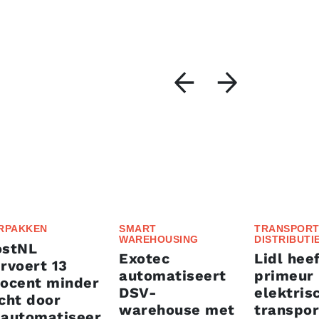
RPAKKEN
SMART
TRANSPORT
WAREHOUSING
DISTRIBUTI
ostNL
Exotec
Lidl heef
rvoert 13
automatiseert
primeur
rocent minder
DSV-
elektris
cht door
warehouse met
transpor
eautomatiseer