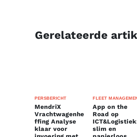
Gerelateerde arti
PERSBERICHT
FLEET MANAGEME
MendriX
App on the
Vrachtwagenhe
Road op
ffing Analyse
ICT&Logistiek
klaar voor
slim en
invoering met
papierloos