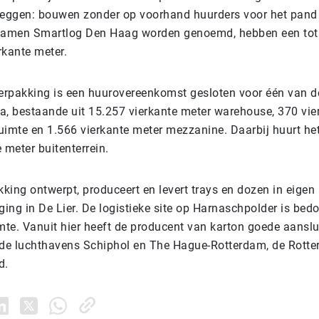
l zeggen: bouwen zonder op voorhand huurders voor het pand
ezamen Smartlog Den Haag worden genoemd, hebben een tota
rkante meter.
rpakking is een huurovereenkomst gesloten voor één van d
ra, bestaande uit 15.257 vierkante meter warehouse, 370 vie
uimte en 1.566 vierkante meter mezzanine. Daarbij huurt he
 meter buitenterrein.
king ontwerpt, produceert en levert trays en dozen in eigen
ging in De Lier. De logistieke site op Harnaschpolder is bedo
mte. Vanuit hier heeft de producent van karton goede aanslu
 de luchthavens Schiphol en The Hague-Rotterdam, de Rott
d.