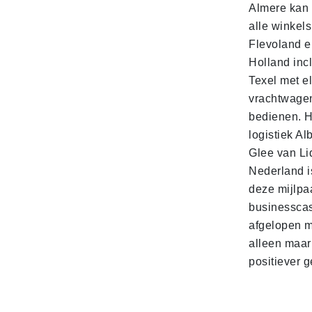
Almere kan 
alle winkels
Flevoland e
Holland incl
Texel met e
vrachtwage
bedienen. 
logistiek Al
Glee van Li
Nederland is
deze mijlpa
businesscas
afgelopen 
alleen maar
positiever 