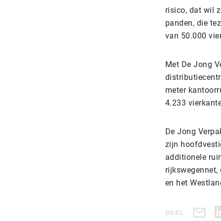
risico, dat wi
panden, die t
van 50.000 vie
Met De Jong Ve
distributiecent
meter kantoorr
4.233 vierkante
De Jong Verpak
zijn hoofdvesti
additionele rui
rijkswegennet,
en het Westlan
DEEL