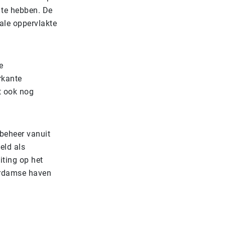
 te hebben. De
le oppervlakte
e
rkante
t ook nog
 beheer vanuit
eld als
iting op het
erdamse haven