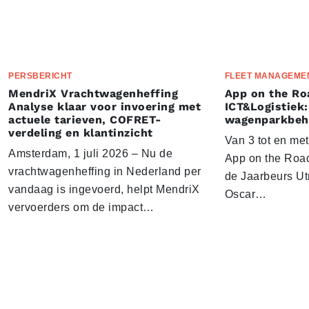
PERSBERICHT
FLEET MANAGEME
MendriX Vrachtwagenheffing
App on the Ro
Analyse klaar voor invoering met
ICT&Logistiek:
actuele tarieven, COFRET-
wagenparkbeh
verdeling en klantinzicht
Van 3 tot en me
Amsterdam, 1 juli 2026 – Nu de
App on the Road
vrachtwagenheffing in Nederland per
de Jaarbeurs Utr
vandaag is ingevoerd, helpt MendriX
Oscar…
vervoerders om de impact…