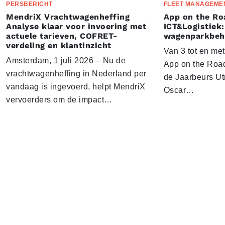
PERSBERICHT
FLEET MANAGEME
MendriX Vrachtwagenheffing
App on the Ro
Analyse klaar voor invoering met
ICT&Logistiek:
actuele tarieven, COFRET-
wagenparkbeh
verdeling en klantinzicht
Van 3 tot en me
Amsterdam, 1 juli 2026 – Nu de
App on the Road
vrachtwagenheffing in Nederland per
de Jaarbeurs Utr
vandaag is ingevoerd, helpt MendriX
Oscar…
vervoerders om de impact…