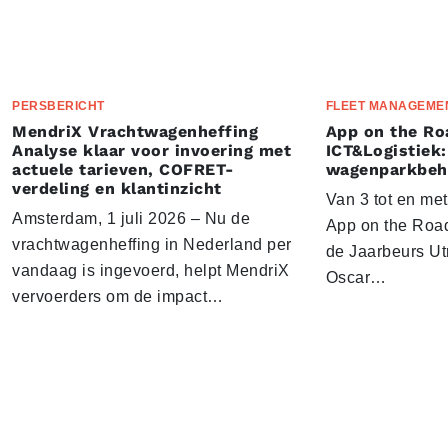
PERSBERICHT
FLEET MANAGEME
MendriX Vrachtwagenheffing
App on the Ro
Analyse klaar voor invoering met
ICT&Logistiek:
actuele tarieven, COFRET-
wagenparkbeh
verdeling en klantinzicht
Van 3 tot en me
Amsterdam, 1 juli 2026 – Nu de
App on the Road
vrachtwagenheffing in Nederland per
de Jaarbeurs Utr
vandaag is ingevoerd, helpt MendriX
Oscar…
vervoerders om de impact…