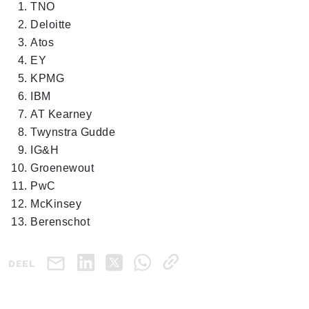
TNO
Deloitte
Atos
EY
KPMG
IBM
AT Kearney
Twynstra Gudde
IG&H
Groenewout
PwC
McKinsey
Berenschot
DEEL