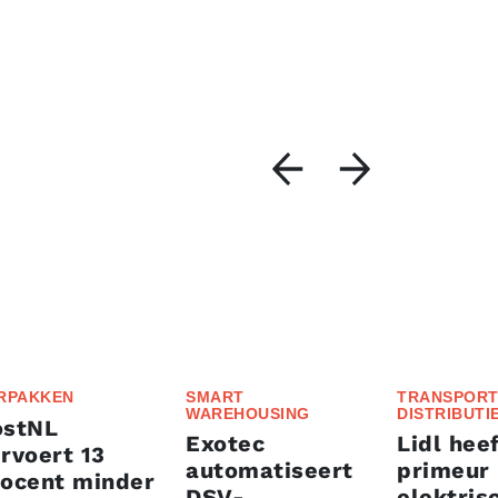
RPAKKEN
SMART
TRANSPORT
WAREHOUSING
DISTRIBUTI
ostNL
Exotec
Lidl heef
rvoert 13
automatiseert
primeur
rocent minder
DSV-
elektris