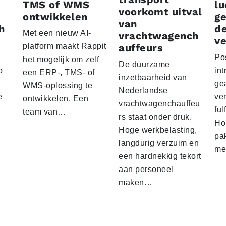
TMS of WMS
lu
voorkomt uitval
ontwikkelen
g
van
h
d
Met een nieuw AI-
vrachtwagench
ve
platform maakt Rappit
auffeurs
Po
het mogelijk om zelf
De duurzame
p
int
een ERP-, TMS- of
inzetbaarheid van
ge
WMS-oplossing te
Nederlandse
e
ver
ontwikkelen. Een
vrachtwagenchauffeu
ful
team van…
rs staat onder druk.
Ho
Hoge werkbelasting,
pa
langdurig verzuim en
me
een hardnekkig tekort
aan personeel
maken…