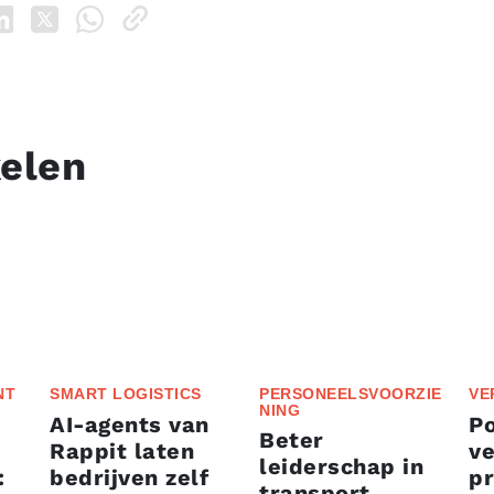
kelen
NT
SMART LOGISTICS
PERSONEELSVOORZIE
VE
NING
AI-agents van
P
Beter
Rappit laten
ve
leiderschap in
:
bedrijven zelf
p
transport