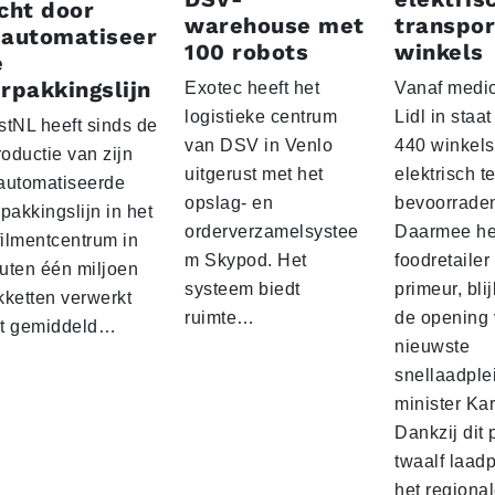
cht door
warehouse met
transpor
eautomatiseer
100 robots
winkels
e
rpakkingslijn
Exotec heeft het
Vanaf medio
logistieke centrum
Lidl in staa
stNL heeft sinds de
van DSV in Venlo
440 winkels
roductie van zijn
uitgerust met het
elektrisch t
automatiseerde
opslag- en
bevoorrade
pakkingslijn in het
orderverzamelsystee
Daarmee he
filmentcentrum in
m Skypod. Het
foodretailer
uten één miljoen
systeem biedt
primeur, blij
kketten verwerkt
ruimte…
de opening 
t gemiddeld…
nieuwste
snellaadple
minister Ka
Dankzij dit 
twaalf laadp
het regiona