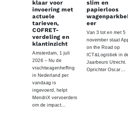
klaar voor
slim en
invoering met
papierloos
actuele
wagenparkbe
tarieven,
eer
COFRET-
Van 3 tot en met 5
verdeling en
november staat Ap
klantinzicht
on the Road op
Amsterdam, 1 juli
ICT&Logistiek in d
2026 – Nu de
Jaarbeurs Utrecht.
vrachtwagenheffing
Oprichter Oscar…
in Nederland per
vandaag is
ingevoerd, helpt
MendriX vervoerders
om de impact…