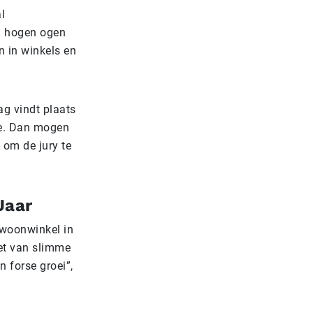
l
en hogen ogen
n in winkels en
ag vindt plaats
ge. Dan mogen
 om de jury te
Jaar
 woonwinkel in
zet van slimme
n forse groei”,