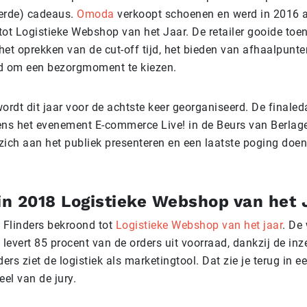
erde) cadeaus.
Omoda
verkoopt schoenen en werd in 2016 a
tot Logistieke Webshop van het Jaar. De retailer gooide to
 het oprekken van de cut-off tijd, het bieden van afhaalpunte
d om een bezorgmoment te kiezen.
ordt dit jaar voor de achtste keer georganiseerd. De finaled
jdens het evenement E-commerce Live! in de Beurs van Berla
zich aan het publiek presenteren en een laatste poging doen
 in 2018 Logistieke Webshop van het 
d Flinders bekroond tot
Logistieke Webshop van het jaar
. De
levert 85 procent van de orders uit voorraad, dankzij de in
ers ziet de logistiek als marketingtool. Dat zie je terug in ee
eel van de jury.