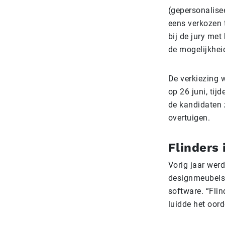
(gepersonalise
eens verkozen 
bij de jury met
de mogelijkhei
De verkiezing w
op 26 juni, ti
de kandidaten 
overtuigen.
Flinders
Vorig jaar wer
designmeubels 
software. “Flind
luidde het oord