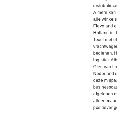
distributiec
Almere kan 
alle winkels
Flevoland e
Holland incl
Texel met e
vrachtwage
bedienen. 
logistiek Al
Glee van Li
Nederland is
deze mijlpa
businesscas
afgelopen 
alleen maar
positiever 