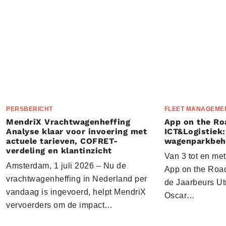
PERSBERICHT
FLEET MANAGEME
MendriX Vrachtwagenheffing
App on the Ro
Analyse klaar voor invoering met
ICT&Logistiek:
actuele tarieven, COFRET-
wagenparkbeh
verdeling en klantinzicht
Van 3 tot en me
Amsterdam, 1 juli 2026 – Nu de
App on the Road
vrachtwagenheffing in Nederland per
de Jaarbeurs Utr
vandaag is ingevoerd, helpt MendriX
Oscar…
vervoerders om de impact…