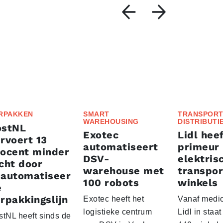
RPAKKEN
SMART
TRANSPORT
WAREHOUSING
DISTRIBUTI
ostNL
Exotec
Lidl heef
rvoert 13
automatiseert
primeur
rocent minder
DSV-
elektris
cht door
warehouse met
transpor
eautomatiseer
100 robots
winkels
e
rpakkingslijn
Exotec heeft het
Vanaf medio
logistieke centrum
Lidl in staa
stNL heeft sinds de