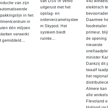
van DSV in Venlo
440 winkels
roductie van zijn
uitgerust met het
elektrisch t
automatiseerde
opslag- en
bevoorrade
pakkingslijn in het
orderverzamelsystee
Daarmee he
filmentcentrum in
m Skypod. Het
foodretailer
uten één miljoen
systeem biedt
primeur, blij
kketten verwerkt
ruimte…
de opening 
t gemiddeld…
nieuwste
snellaadple
minister Ka
Dankzij dit 
twaalf laadp
het regiona
distributiec
Almere kan 
alle winkels
Flevoland e
Holland incl