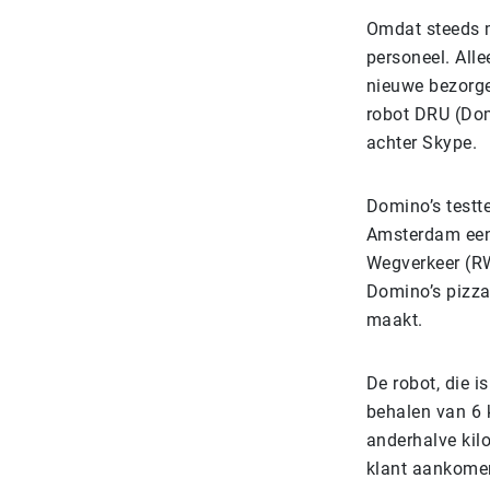
Omdat steeds m
personeel. Alle
nieuwe bezorge
robot DRU (Dom
achter Skype.
Domino’s testt
Amsterdam een 
Wegverkeer (RW
Domino’s pizz
maakt.
De robot, die 
behalen van 6 k
anderhalve kilo
klant aankomen