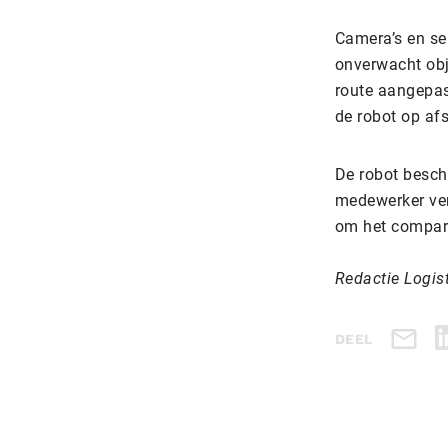
Camera’s en se
onverwacht obj
route aangepas
de robot op af
De robot besch
medewerker ver
om het compar
Redactie Logis
DEEL