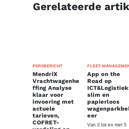
Gerelateerde arti
PERSBERICHT
FLEET MANAGEME
MendriX
App on the
Vrachtwagenhe
Road op
ffing Analyse
ICT&Logistiek
klaar voor
slim en
invoering met
papierloos
actuele
wagenparkbe
tarieven,
eer
COFRET-
Van 3 tot en met 5