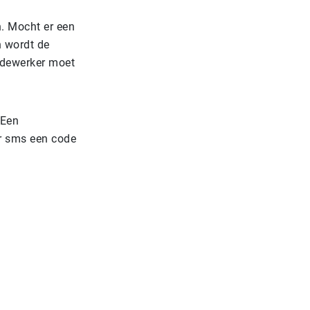
. Mocht er een
n wordt de
medewerker moet
 Een
er sms een code