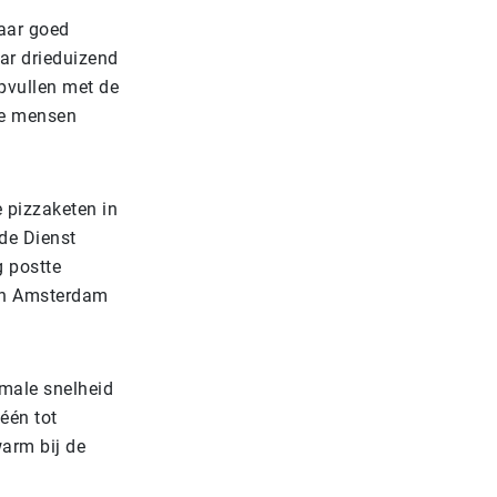
naar goed
aar drieduizend
pvullen met de
e mensen
 pizzaketen in
de Dienst
g postte
 in Amsterdam
imale snelheid
één tot
warm bij de