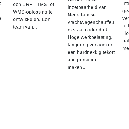
p
int
een ERP-, TMS- of
inzetbaarheid van
ge
WMS-oplossing te
Nederlandse
e
ver
ontwikkelen. Een
vrachtwagenchauffeu
ful
team van…
rs staat onder druk.
Ho
Hoge werkbelasting,
pa
langdurig verzuim en
me
een hardnekkig tekort
aan personeel
maken…