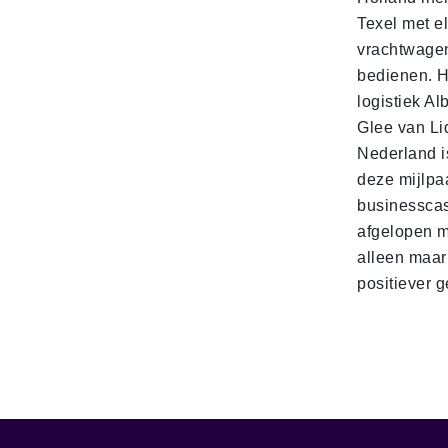
Texel met e
vrachtwage
bedienen. 
logistiek Al
Glee van Li
Nederland is
deze mijlpa
businesscas
afgelopen 
alleen maar
positiever 