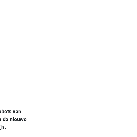
obots van
n de nieuwe
jn.