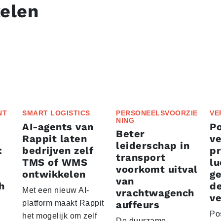
kelen
NT
SMART LOGISTICS
PERSONEELSVOORZIE
VE
NING
AI-agents van
P
Beter
Rappit laten
ve
leiderschap in
:
bedrijven zelf
p
transport
TMS of WMS
lu
voorkomt uitval
ontwikkelen
g
van
h
d
Met een nieuw AI-
vrachtwagench
ve
platform maakt Rappit
auffeurs
Po
het mogelijk om zelf
De duurzame