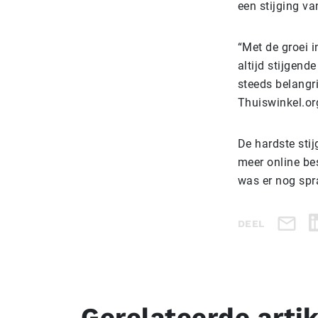
een stijging va
“Met de groei 
altijd stijgen
steeds belangri
Thuiswinkel.org
De hardste sti
meer online bes
was er nog spr
DEEL
Gerelateerde arti