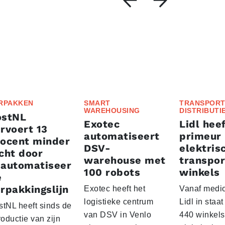
RPAKKEN
SMART
TRANSPORT
WAREHOUSING
DISTRIBUTI
ostNL
Exotec
Lidl heef
rvoert 13
automatiseert
primeur
rocent minder
DSV-
elektris
cht door
warehouse met
transpor
eautomatiseer
100 robots
winkels
e
rpakkingslijn
Exotec heeft het
Vanaf medio
logistieke centrum
Lidl in staa
stNL heeft sinds de
van DSV in Venlo
440 winkels
roductie van zijn