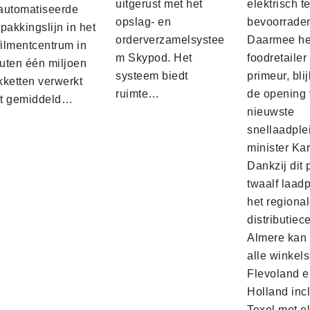
uitgerust met het
elektrisch t
automatiseerde
opslag- en
bevoorrade
pakkingslijn in het
orderverzamelsystee
Daarmee he
filmentcentrum in
m Skypod. Het
foodretailer
uten één miljoen
systeem biedt
primeur, blij
kketten verwerkt
ruimte…
de opening 
t gemiddeld…
nieuwste
snellaadple
minister Ka
Dankzij dit 
twaalf laadp
het regiona
distributiec
Almere kan 
alle winkels
Flevoland e
Holland incl
Texel met e