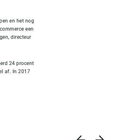
ppen en het nog
e-commerce een
gen, directeur
werd 24 procent
l af. In 2017