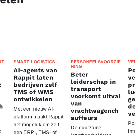
NT
SMART LOGISTICS
PERSONEELSVOORZIE
VE
NING
AI-agents van
P
Beter
Rappit laten
ve
leiderschap in
:
bedrijven zelf
p
transport
TMS of WMS
lu
voorkomt uitval
ontwikkelen
g
van
h
d
Met een nieuw AI-
vrachtwagench
ve
platform maakt Rappit
auffeurs
Po
het mogelijk om zelf
De duurzame
p
int
een ERP-, TMS- of