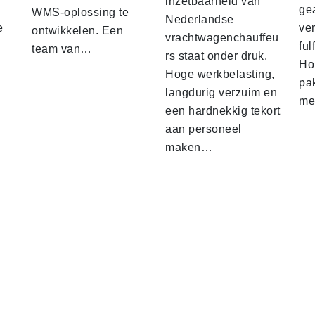
inzetbaarheid van
ge
WMS-oplossing te
Nederlandse
e
ver
ontwikkelen. Een
vrachtwagenchauffeu
ful
team van…
rs staat onder druk.
Ho
Hoge werkbelasting,
pa
langdurig verzuim en
me
een hardnekkig tekort
aan personeel
maken…