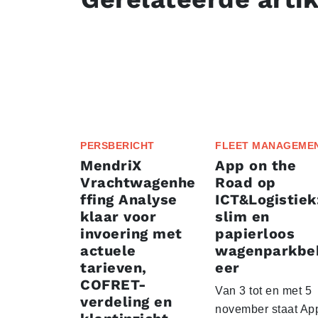
PERSBERICHT
FLEET MANAGEME
MendriX
App on the
Vrachtwagenhe
Road op
ffing Analyse
ICT&Logistiek
klaar voor
slim en
invoering met
papierloos
actuele
wagenparkbe
tarieven,
eer
COFRET-
Van 3 tot en met 5
verdeling en
november staat Ap