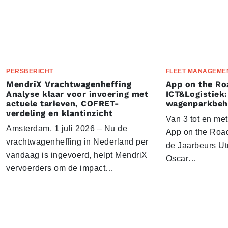
PERSBERICHT
FLEET MANAGEME
MendriX Vrachtwagenheffing
App on the Ro
Analyse klaar voor invoering met
ICT&Logistiek:
actuele tarieven, COFRET-
wagenparkbeh
verdeling en klantinzicht
Van 3 tot en me
Amsterdam, 1 juli 2026 – Nu de
App on the Road
vrachtwagenheffing in Nederland per
de Jaarbeurs Utr
vandaag is ingevoerd, helpt MendriX
Oscar…
vervoerders om de impact…