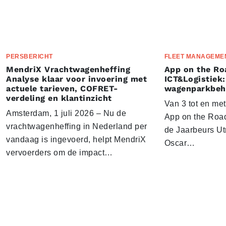
PERSBERICHT
FLEET MANAGEME
MendriX Vrachtwagenheffing
App on the Ro
Analyse klaar voor invoering met
ICT&Logistiek:
actuele tarieven, COFRET-
wagenparkbeh
verdeling en klantinzicht
Van 3 tot en me
Amsterdam, 1 juli 2026 – Nu de
App on the Road
vrachtwagenheffing in Nederland per
de Jaarbeurs Utr
vandaag is ingevoerd, helpt MendriX
Oscar…
vervoerders om de impact…