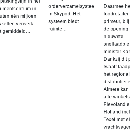
pakkingslijn in het
orderverzamelsystee
Daarmee he
filmentcentrum in
m Skypod. Het
foodretailer
uten één miljoen
systeem biedt
primeur, blij
kketten verwerkt
ruimte…
de opening 
t gemiddeld…
nieuwste
snellaadple
minister Ka
Dankzij dit 
twaalf laadp
het regiona
distributiec
Almere kan 
alle winkels
Flevoland e
Holland incl
Texel met e
vrachtwage