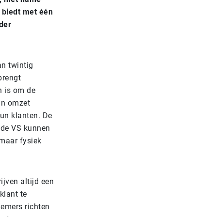
 biedt met één
der
an twintig
brengt
n is om de
un omzet
hun klanten. De
n de VS kunnen
maar fysiek
jven altijd een
klant te
nemers richten