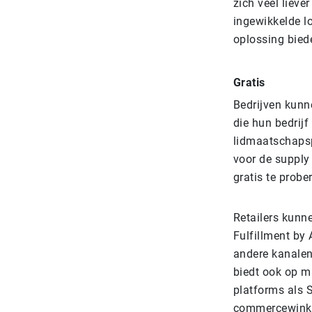
zich veel liev
ingewikkelde l
oplossing bied
Gratis
Bedrijven kunn
die hun bedrijf
lidmaatschapsp
voor de supply
gratis te prob
Retailers kunn
Fulfillment by
andere kanalen
biedt ook op m
platforms als S
commercewinkel