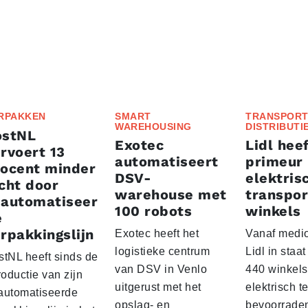
RPAKKEN
SMART
TRANSPORT
WAREHOUSING
DISTRIBUTI
ostNL
Exotec
Lidl heef
rvoert 13
automatiseert
primeur
rocent minder
DSV-
elektris
cht door
warehouse met
transpor
eautomatiseer
100 robots
winkels
e
rpakkingslijn
Exotec heeft het
Vanaf medio
logistieke centrum
Lidl in staa
stNL heeft sinds de
van DSV in Venlo
440 winkels
roductie van zijn
uitgerust met het
elektrisch t
automatiseerde
opslag- en
bevoorrade