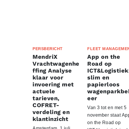
PERSBERICHT
FLEET MANAGEME
MendriX
App on the
Vrachtwagenhe
Road op
ffing Analyse
ICT&Logistiek
klaar voor
slim en
invoering met
papierloos
actuele
wagenparkbe
tarieven,
eer
COFRET-
Van 3 tot en met 5
verdeling en
november staat Ap
klantinzicht
on the Road op
Amsterdam, 1 juli