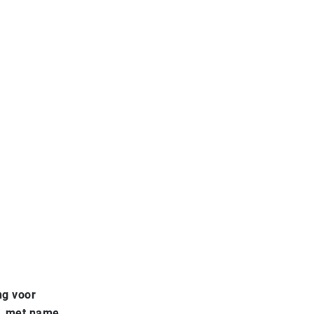
ng voor
n, met name