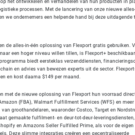
er op het ontwikkelen en verhandelen van hun producten in pl
ogistieke processen. Met de lancering van onze nieuwe alles
en we ondernemers een helpende hand bij deze uitdagende t
en de alles-in-één oplossing van Flexport gratis gebruiken.
 naar een hoger niveau willen tillen, is Flexport+ beschikbaar
rogramma biedt eersteklas verzenddiensten, financierings
 chain en advies van bewezen experts uit de sector. Flexpor
eren en kost daarna $149 per maand.
en met de nieuwe oplossing van Flexport hun voorraad direc
 Amazon (FBA), Walmart Fulfillment Services (WFS) en meer 
 van groothandelaren, waaronder Costco, Target en Nordstro
aat gemaakte fulfilment- en deur-tot-deur-leveringsdiensten
hopify en Amazons Seller Fulfilled Prime, als voor de eigen 
s. Deze slimme integraties creëren een gecentraliseerde