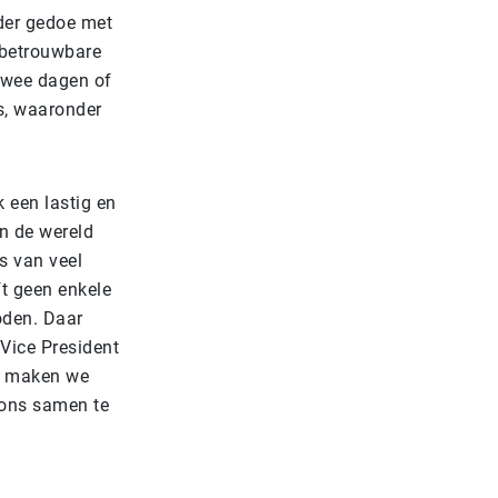
der gedoe met
 betrouwbare
 twee dagen of
s, waaronder
k een lastig en
in de wereld
s van veel
ft geen enkele
oden. Daar
Vice President
ap maken we
 ons samen te