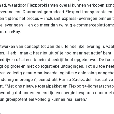
ad, waardoor Flexport-klanten overal kunnen verkopen zon
leveranciers. Daarnaast garandeert Flexport transparante en
en tijdens het proces – inclusief express-leveringen binnen
jke leveringen – en op meer dan twintig e-commerceplatform
fy, Walmart en eBay.
twerken van concept tot aan de uiteindelijke levering is vaa
es. Hierbij maakt het niet uit of je nog maar net actief bent 
edrijven of al een bloeiend bedrijf hebt opgebouwd. De focu
t op groei en niet op logistieke uitdagingen. Tot nu toe hee
 een volledig geautomatiseerde logistieke oplossing aangeb
ndering in brengen”, benadrukt Parisa Sadrzadeh, Executive 
rt. “Met ons nieuwe totaalpakket en Flexport+-lidmaatsch
envoudig dat ondernemers tijd en energie besparen door met
n groeipotentieel volledig kunnen realiseren.”