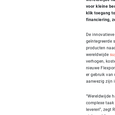
voor kleine be
klik toegang t
financiering, z
De innovatieve 
geïntegreerde 
producten naad
wereldwijde
su
verhogen, kost
nieuwe Flexport
er gebruik van
aanwezig zijn 
“Wereldwijde ha
complexe taak 
leveren”, zegt 