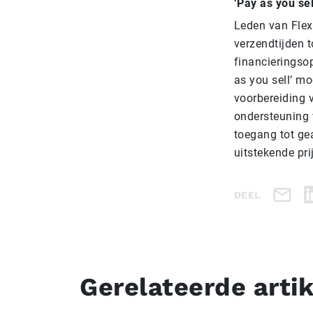
‘Pay as you sel
Leden van Flex
verzendtijden 
financieringso
as you sell’ m
voorbereiding 
ondersteuning 
toegang tot ge
uitstekende pri
DEEL
Gerelateerde arti