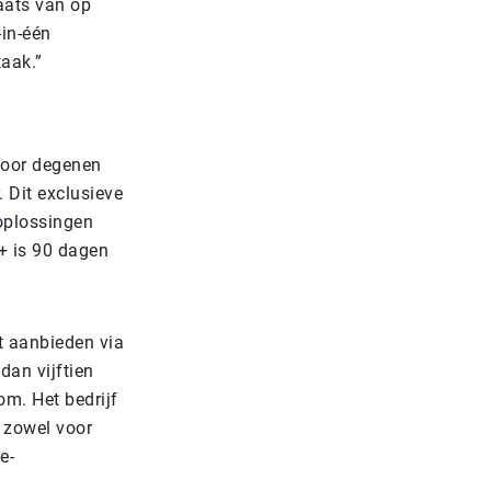
aats van op
-in-één
aak.”
 Voor degenen
. Dit exclusieve
oplossingen
t+ is 90 dagen
t aanbieden via
dan vijftien
m. Het bedrijf
, zowel voor
e-