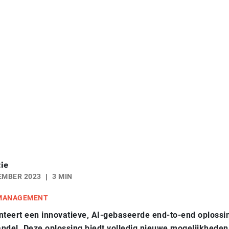
ie
EMBER 2023
3 MIN
 MANAGEMENT
nteert een innovatieve, AI-gebaseerde end-to-end oplossi
ndel. Deze oplossing biedt volledig nieuwe mogelijkhede