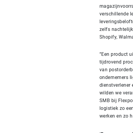
magazijnvoorra
verschillende 
leveringsbeloft
zelfs nachteli
Shopi
“Een product ui
tijdrovend proc
van postorderb
ondernemers lig
dienstverlener
wilden we vera
SMB bij Flexpo
logistiek zo e
werken en zo hu