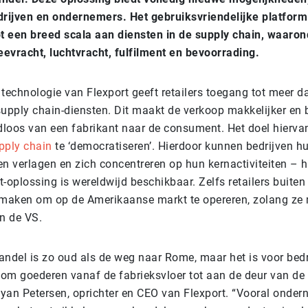
drijven en ondernemers. Het gebruiksvriendelijke platform
ot een breed scala aan diensten in de supply chain, waaron
eevracht, luchtvracht, fulfilment en bevoorrading.
technologie van Flexport geeft retailers toegang tot meer d
supply chain-diensten. Dit maakt de verkoop makkelijker en 
loos van een fabrikant naar de consument. Het doel hierva
pply chain
te ‘democratiseren’. Hierdoor kunnen bedrijven h
en verlagen en zich concentreren op hun kernactiviteiten – 
-oplossing is wereldwijd beschikbaar. Zelfs retailers buite
 maken om op de Amerikaanse markt te opereren, zolang ze 
in de VS.
ndel is zo oud als de weg naar Rome, maar het is voor bedri
om goederen vanaf de fabrieksvloer tot aan de deur van de 
Ryan Petersen, oprichter en CEO van Flexport. “Vooral onder