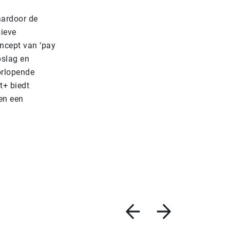
aardoor de
sieve
oncept van ‘pay
pslag en
orlopende
t+ biedt
en een