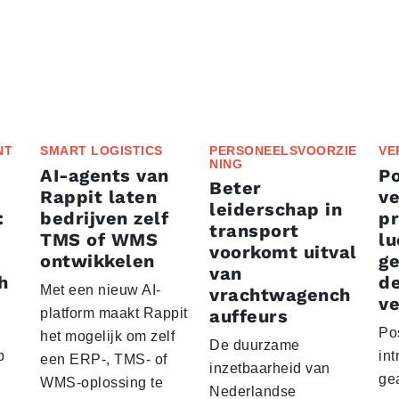
NT
SMART LOGISTICS
PERSONEELSVOORZIE
VE
NING
AI-agents van
P
Beter
Rappit laten
ve
leiderschap in
:
bedrijven zelf
p
transport
TMS of WMS
lu
voorkomt uitval
ontwikkelen
g
van
h
d
Met een nieuw AI-
vrachtwagench
ve
platform maakt Rappit
auffeurs
Po
het mogelijk om zelf
De duurzame
p
int
een ERP-, TMS- of
inzetbaarheid van
ge
WMS-oplossing te
Nederlandse