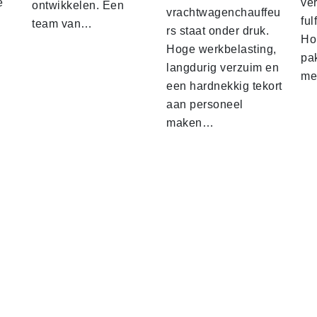
e
ver
ontwikkelen. Een
vrachtwagenchauffeu
ful
team van…
rs staat onder druk.
Ho
Hoge werkbelasting,
pa
langdurig verzuim en
me
een hardnekkig tekort
aan personeel
maken…