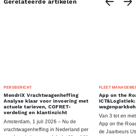
Gerelateerde artikelen
PERSBERICHT
FLEET MANAGEME
MendriX Vrachtwagenheffing
App on the Ro
Analyse klaar voor invoering met
ICT&Logistiek:
actuele tarieven, COFRET-
wagenparkbeh
verdeling en klantinzicht
Van 3 tot en me
Amsterdam, 1 juli 2026 – Nu de
App on the Road
vrachtwagenheffing in Nederland per
de Jaarbeurs Utr